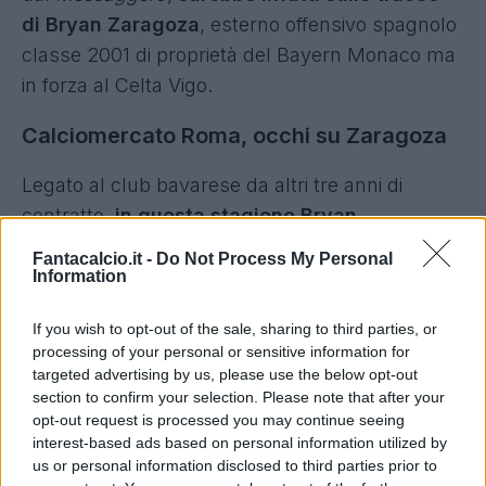
di Bryan Zaragoza
, esterno offensivo spagnolo
classe 2001 di proprietà del Bayern Monaco ma
in forza al Celta Vigo.
Calciomercato Roma, occhi su Zaragoza
Legato al club bavarese da altri tre anni di
contratto,
in questa stagione Bryan
Zaragoza
ha realizzato due gol e quattro
Fantacalcio.it -
Do Not Process My Personal
assist
in ventisei presenze. Nelle prossime ore
Information
potrebbe fare rientro al Bayern Monaco per poi
If you wish to opt-out of the sale, sharing to third parties, or
essere girato ai giallorossi fino al termine della
processing of your personal or sensitive information for
stagione.
targeted advertising by us, please use the below opt-out
section to confirm your selection. Please note that after your
opt-out request is processed you may continue seeing
interest-based ads based on personal information utilized by
us or personal information disclosed to third parties prior to