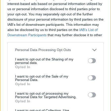
interest-based ads based on personal information utilized by
cassa e per questo l'accordo con il Milan per il
us or personal information disclosed to third parties prior to
talentuoso centrocampista sembra essere
your opt-out. You may separately opt-out of the further
ormai totale.
Musah dovrebbe arrivare a
disclosure of your personal information by third parties on the
IAB’s list of downstream participants. This information may
Milanello nei prossimi giorni, visto che le due
also be disclosed by us to third parties on the
IAB’s List of
società si sono accordate per una cifra
Downstream Participants
that may further disclose it to other
vicina ai 20 milioni.
Un altro colpo niente male
third parties.
per mister Pioli e anche in ottica Fantacalcio in
Personal Data Processing Opt Outs
vista della prossima stagione.
I want to opt-out of the Sharing of my
personal data.
Opted In
I want to opt-out of the Sale of my
Personal Data.
Opted In
I want to opt-out of processing my
Personal Data for Targeted Advertising.
Opted In
I want to opt-out of Collection, Use,