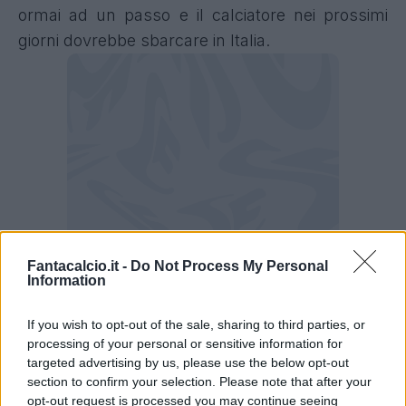
ormai ad un passo e il calciatore nei prossimi
giorni dovrebbe sbarcare in Italia.
Fantacalcio.it -
Do Not Process My Personal
Information
Musah al Milan: ci siamo
If you wish to opt-out of the sale, sharing to third parties, or
processing of your personal or sensitive information for
Il futuro di
Yunus Musah sembra essere a tinte
targeted advertising by us, please use the below opt-out
rossonere.
Come vi abbiamo raccontato negli
section to confirm your selection. Please note that after your
ultimi giorni, il Valencia ha necessità di fare
opt-out request is processed you may continue seeing