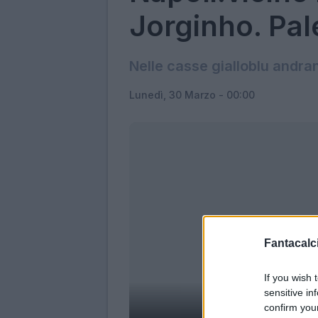
Jorginho. Pa
Nelle casse gialloblu andran
Lunedì, 30 Marzo - 00:00
Fantacalci
If you wish 
sensitive in
confirm you
Jor