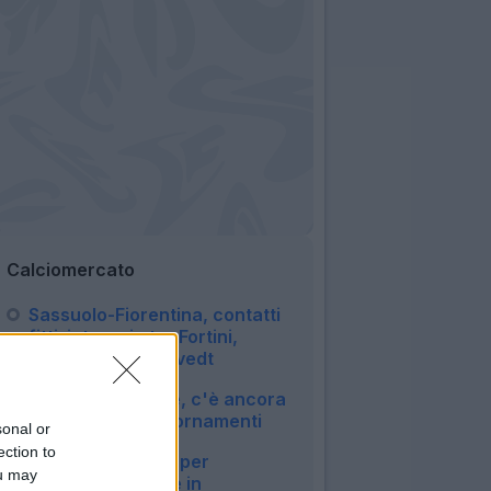
Calciomercato
Sassuolo-Fiorentina, contatti
fitti: intreccio tra Fortini,
Fabbian e Thorstvedt
23:47
Napoli-Badiashile, c'è ancora
distanza: gli aggiornamenti
sonal or
23:27
ection to
Napoli, ore calde per
ou may
Badiashile: affare in