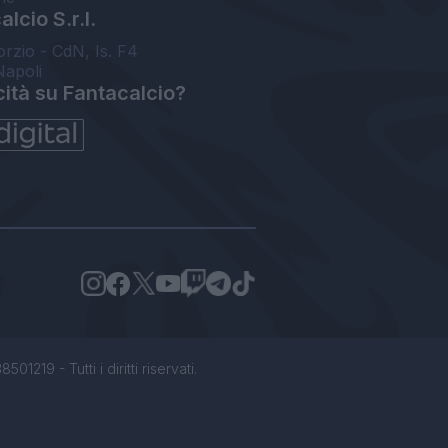
lcio S.r.l.
orzio - CdN, Is. F4
Napoli
cità su Fantacalcio?
1219 - Tutti i diritti riservati.