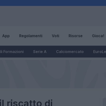
App
Regolamenti
Voti
Risorse
Gioca!
li Formazioni
Serie A
Calciomercato
EuroL
l riscatto di