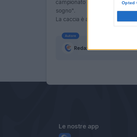
campionato più competitivo, ess
Opted 
sogno".
La caccia è appena iniziato
Autore
Redazione Fantacalcio.it
Le nostre app