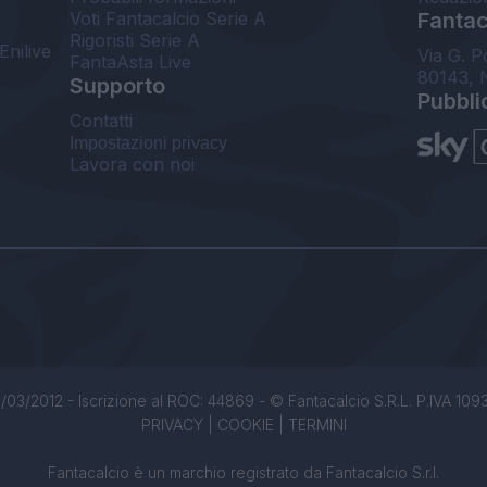
Voti Fantacalcio Serie A
Fantaca
Rigoristi Serie A
Enilive
Via G. P
FantaAsta Live
80143, 
Supporto
Pubbli
Contatti
Impostazioni privacy
Lavora con noi
/03/2012 - Iscrizione al ROC: 44869 - © Fantacalcio S.R.L. P.IVA 1093850
PRIVACY
|
COOKIE
|
TERMINI
Fantacalcio è un marchio registrato da Fantacalcio S.r.l.