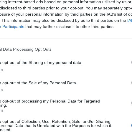
eing interest-based ads based on personal information utilized by us or
disclosed to third parties prior to your opt-out. You may separately opt-
losure of your personal information by third parties on the IAB’s list of
i offerte da Jorginho nell'ultimo periodo le due
. This information may also be disclosed by us to third parties on the
IA
tellino da un anno e mezzo, il Napoli e il
Participants
that may further disclose it to other third parties.
risoluzione della comproprietà. Come da
iscattato interamente dai partenopei che
l Data Processing Opt Outs
llas 4,5 milioni di euro
per la seconda metà
sì uno sconto di 500 mila euro sulla cifra
o opt-out of the Sharing of my personal data.
ginho costerà in tutto al Napoli 9,5 milioni.
In
o opt-out of the Sale of my Personal Data.
re in argentina alla ricerca dei futuri Dybala e
In
lista è quello di Giovanni Simeone,
r Plate e figlio del grande Diego Pablo, ex
to opt-out of processing my Personal Data for Targeted
ing.
l'allenatore dell'Atletico.
In
b.com
il giovane ha dichiarato che sarebbe
o opt-out of Collection, Use, Retention, Sale, and/or Sharing
endo però che "quello italiano sarebbe un
ersonal Data that Is Unrelated with the Purposes for which it
lected.