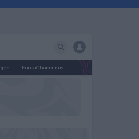
eghe
FantaChampions