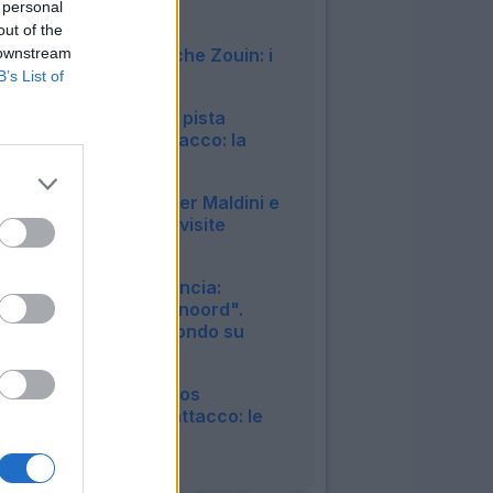
 personal
chiusura?
out of the
23:01
 downstream
Parma, arriva anche Zouin: i
dettagli
B’s List of
22:57
Napoli, difficile la pista
Vlahovic per l'attacco: la
situazione
21:55
Cagliari, è fatta per Maldini e
Carlos: fissate le visite
mediche
20:45
Roma, Read annuncia:
"Rimango al Feyenoord".
Confermato l'affondo su
Molina
20:23
Lecce, idea Marcos
Fernandez per l'attacco: le
ultime
20:17