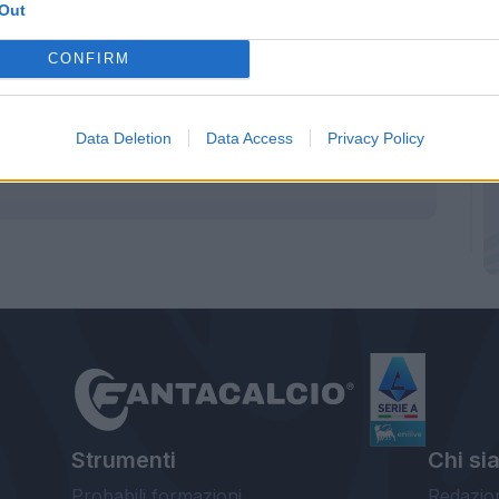
ere allenato dal padre all'Atletico sarebbe un
Out
CONFIRM
Data Deletion
Data Access
Privacy Policy
Strumenti
Chi si
Probabili formazioni
Redazio