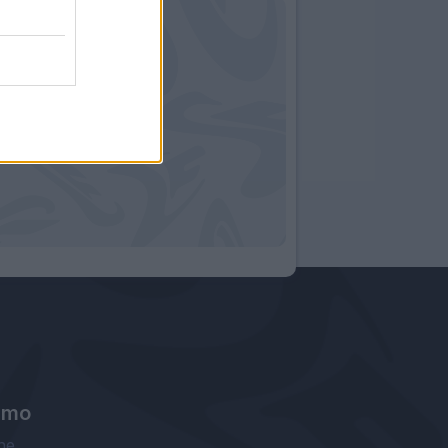
amo
ne