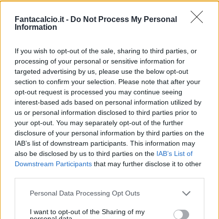
Udinese, due nomi per sostituire Beto
. I
Fantacalcio.it -
Do Not Process My Personal
Information
friulani avrebbero offerto 8 milioni al Nottingham
Forest per Emmanuel Dennis, attaccante
If you wish to opt-out of the sale, sharing to third parties, or
nigeriano classe 1997, per il quale non mancano
processing of your personal or sensitive information for
targeted advertising by us, please use the below opt-out
concorrenti; piace anche Keinan Davis, in
section to confirm your selection. Please note that after your
passato anche al Watford, attualmente all'Aston
opt-out request is processed you may continue seeing
Villa: si tratta di un attaccante inglese classe
interest-based ads based on personal information utilized by
us or personal information disclosed to third parties prior to
1998. Sono loro i principali candidati alla
your opt-out. You may separately opt-out of the further
sostituzione di Beto nella rosa dell'Udinese.
disclosure of your personal information by third parties on the
IAB’s list of downstream participants. This information may
also be disclosed by us to third parties on the
IAB’s List of
Downstream Participants
that may further disclose it to other
third parties.
Personal Data Processing Opt Outs
I want to opt-out of the Sharing of my
personal data.