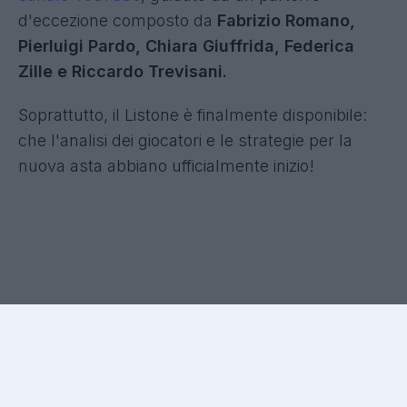
d'eccezione composto da
Fabrizio Romano,
Pierluigi Pardo, Chiara Giuffrida, Federica
Zille e Riccardo Trevisani.
Soprattutto, il Listone è finalmente disponibile:
che l'analisi dei giocatori e le strategie per la
nuova asta abbiano ufficialmente inizio!