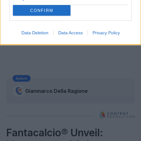
CONFIRM
Data Deletion
Data Access
Privacy Policy
Autore
Gianmarco Della Ragione
Fantacalcio® Unveil: