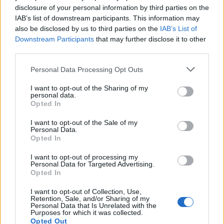
E se per
Samardzic
la distanza è ancora ampia,
disclosure of your personal information by third parties on the
IAB’s list of downstream participants. This information may
si era ipotizzato un
rilancio del Girona a 16
also be disclosed by us to third parties on the
IAB’s List of
milioni per il ritorno di
Castellanos
.
Il ds
Downstream Participants
that may further disclose it to other
Fabiani continua a smentire la partenza, ma
third parties.
l'argentino tornerebbe in Liga volentieri:
Personal Data Processing Opt Outs
giocherebbe anche una storica Champions
I want to opt-out of the Sharing of my
League conquistata dal suo vecchio club nello
personal data.
Opted In
scorso campionato. Serve però uno sforzo
economico: il Taty spinge per andare via, la
I want to opt-out of the Sale of my
Personal Data.
Lazio potrebbe accontentarsi di una cifra che
Opted In
sfiori i 20 milioni magari tramite l'inserimento di
I want to opt-out of processing my
qualche bonus.
Personal Data for Targeted Advertising.
Opted In
I want to opt-out of Collection, Use,
Retention, Sale, and/or Sharing of my
Personal Data that Is Unrelated with the
Purposes for which it was collected.
Opted Out