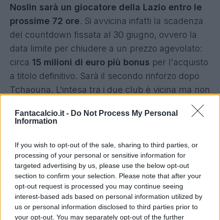
Noslin sarà un giocatore della Lazio entro le
prossime 72 ore
. Si avvicina infatti la scadenza
del countdown fissata al 30 giugno, ovvero la
data limite per chiudere a un prezzo agevolato:
circa
15 milioni di euro più bonus
per l'acquisto
a titolo definitivo. Sarà il secondo rinforzo dopo
Tchaouna. L'intesa tra i due club è vicina ma non
ancora del tutto raggiunta, oggi Lotito e Setti si
Fantacalcio.it -
Do Not Process My Personal
incontreranno a Milano per l'assemblea di Lega
Information
e può essere l'occasione giusta per trovare la
quadra definitiva. La cifra comprenderebbe
If you wish to opt-out of the sale, sharing to third parties, or
processing of your personal or sensitive information for
anche una sorta di indennizzo per il via libera
targeted advertising by us, please use the below opt-out
concesso a Baroni. Noslin compirà 25 anni a
section to confirm your selection. Please note that after your
breve, viene da
5 gol e 4 assist in appena 6
opt-out request is processed you may continue seeing
interest-based ads based on personal information utilized by
mesi
.
us or personal information disclosed to third parties prior to
your opt-out. You may separately opt-out of the further