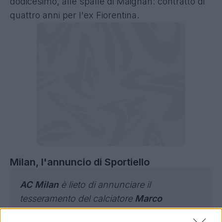
dodicesimo, alle spalle di Maignan: contratto di
quattro anni per l'ex Fiorentina.
Milan, l'annuncio di Sportiello
AC Milan
è lieto di annunciare il
tesseramento del calciatore
Marco
Sportiello
dall'1 luglio 2023. Il portiere