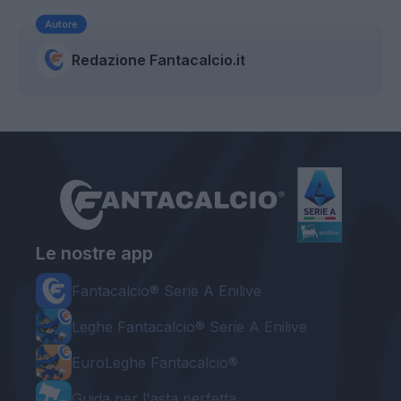
Autore
Redazione Fantacalcio.it
Le nostre app
Fantacalcio® Serie A Enilive
Leghe Fantacalcio® Serie A Enilive
EuroLeghe Fantacalcio®
Guida per l'asta perfetta