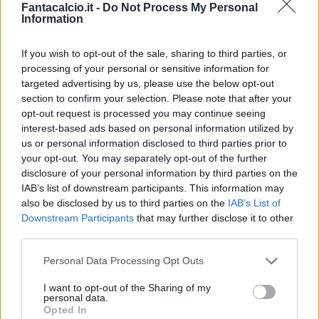
italiano ha firmato un contratto con il Club
Fantacalcio.it -
Do Not Process My Personal
Information
rossonero fino al
30 giugno 2027
.
If you wish to opt-out of the sale, sharing to third parties, or
Sportiello, nato a Desio il 10 maggio 1992,
processing of your personal or sensitive information for
cresce nel Settore Giovanile dell'Atalanta,
targeted advertising by us, please use the below opt-out
section to confirm your selection. Please note that after your
prima di muovere i primi passi nel calcio
opt-out request is processed you may continue seeing
professionistico con Seregno (stagione
interest-based ads based on personal information utilized by
2010/11), Poggibonsi (2011/12) e Carpi
us or personal information disclosed to third parties prior to
your opt-out. You may separately opt-out of the further
(2012/13) e fare ritorno all'Atalanta con cui
disclosure of your personal information by third parties on the
colleziona 88 presenze tra il 2013 e il 2017.
IAB’s list of downstream participants. This information may
Dal gennaio 2017 al giugno 2018 veste in 39
also be disclosed by us to third parties on the
IAB’s List of
Downstream Participants
that may further disclose it to other
occasioni la maglia della Fiorentina e nel
third parties.
2018/19 per 36 volta quella del Frosinone,
per poi tornare nuovamente a difendere la
Personal Data Processing Opt Outs
porta dell'Atalanta, per un totale di 136
I want to opt-out of the Sharing of my
personal data.
presenze con gli orobici.
Opted In