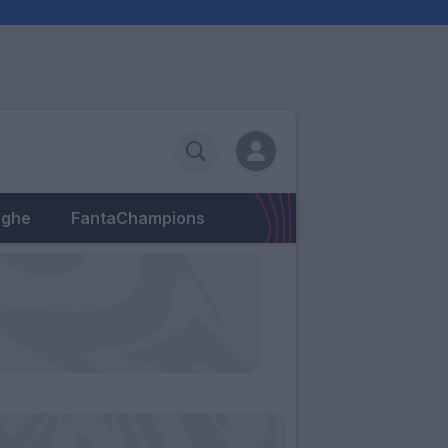
eghe
FantaChampions