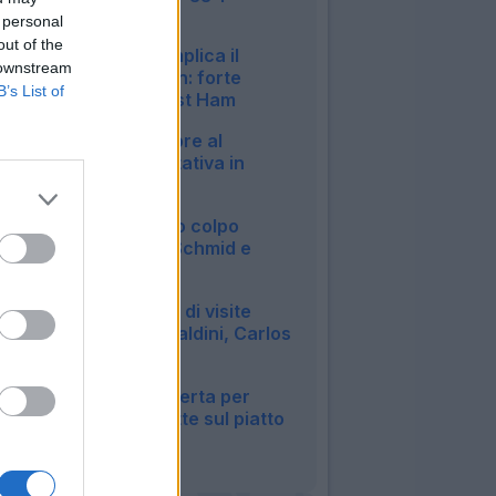
Dallinga e Piccoli
 personal
14:41
out of the
Fiorentina, si complica il
 downstream
ritorno di Solomon: forte
B’s List of
interesse del West Ham
14:07
Napoli, Lukaku apre al
Fenerbahce: trattativa in
corso
13:06
Frosinone, doppio colpo
austriaco: vicini Schmid e
Grillitsch
12:32
Cagliari, giornate di visite
mediche: ecco Maldini, Carlos
e Aurelio
12:05
Parma, nuova offerta per
Suzuki: il PSG mette sul piatto
35 milioni
11:11