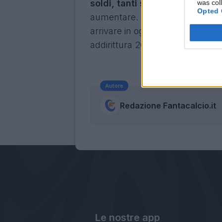
soldi, tanti soldi: almeno 15
, 
was col
Opted 
aumentare.
La Lazio è ferma a
arrivare in ogni momento, incora
addirittura 20: il tempo però str
Autore
Redazione Fantacalcio.it
Le nostre app