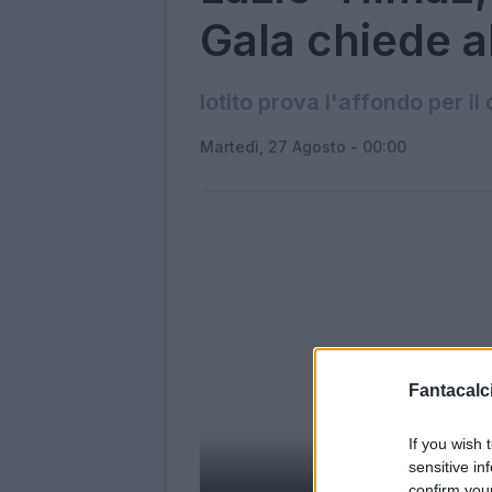
Gala chiede a
lotito prova l'affondo per il
Martedì, 27 Agosto - 00:00
Fantacalci
If you wish 
sensitive in
Yi
confirm you