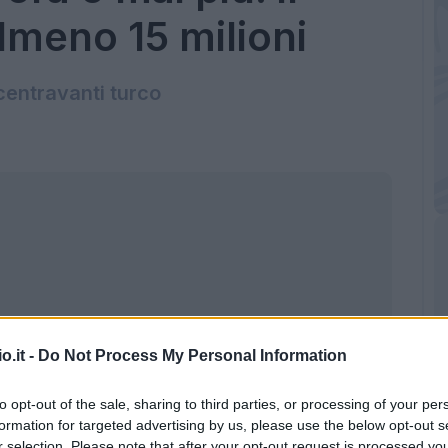
lmeno 15 milioni
 centravanti turco
o.it -
Do Not Process My Personal Information
to opt-out of the sale, sharing to third parties, or processing of your per
formation for targeted advertising by us, please use the below opt-out s
lmaz (Getty Images)
r selection. Please note that after your opt-out request is processed y