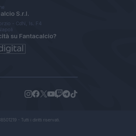
ne
lcio S.r.l.
orzio - CdN, Is. F4
Napoli
cità su Fantacalcio?
1219 - Tutti i diritti riservati.