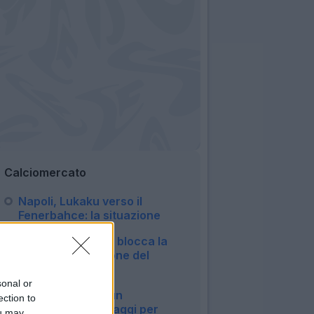
Calciomercato
Napoli, Lukaku verso il
Fenerbahce: la situazione
08:42
Lazio-Ivanovic, si blocca la
trattativa: decisione del
giocatore
21:14
sonal or
Genoa, si cerca un
ection to
attaccante: sondaggi per
ou may