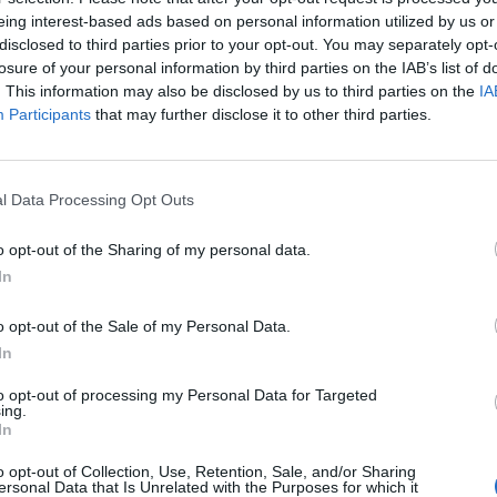
eing interest-based ads based on personal information utilized by us or
disclosed to third parties prior to your opt-out. You may separately opt-
o in campionato contro l'Udinese, la
Lazio
è
losure of your personal information by third parties on the IAB’s list of
. This information may also be disclosed by us to third parties on the
IA
r esorcizzare una partita come quella di
Participants
that may further disclose it to other third parties.
rimavere di certo non poche sulle spalle di
ra in situazioni di difficoltà isoli l'unica punta
spinta definitiva per Lotito e Tare a
cercare
l Data Processing Opt Outs
sore internazionale
. Che in queste settimane
o opt-out of the Sharing of my personal data.
In
uello di
Burak Yilmaz
, 28enne del Galatasaray
o opt-out of the Sale of my Personal Data.
nell'ultima edizione della Champions League.
In
ueste ore un passo importante: come informa
to opt-out of processing my Personal Data for Targeted
nigeriano Seyl Adeleke agli svizzeri del Biel,
ing.
In
unitario. A questo punto resta da superare lo
il
Galatasaray. Che per il suo gioiello chiede
o opt-out of Collection, Use, Retention, Sale, and/or Sharing
ersonal Data that Is Unrelated with the Purposes for which it