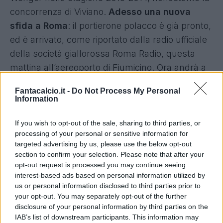
concorrenza di Viviano.
Adesso una nuova
sfida a Roma
: il portierone polacco è già pronto,
ed è arrivato, come riportato dalla radio ufficiale
della società giallorossa Roma Radio, questa
mattina all’aereoporto di Fiumicino. Ora andrà a
fare la visite mediche e raggiungerà i suoi nuovi
Fantacalcio.it -
Do Not Process My Personal
compagni a Trigoria.
Information
If you wish to opt-out of the sale, sharing to third parties, or
processing of your personal or sensitive information for
targeted advertising by us, please use the below opt-out
section to confirm your selection. Please note that after your
opt-out request is processed you may continue seeing
interest-based ads based on personal information utilized by
us or personal information disclosed to third parties prior to
your opt-out. You may separately opt-out of the further
disclosure of your personal information by third parties on the
IAB’s list of downstream participants. This information may