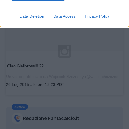
Data Deletion
Data Access
Privacy Policy
Ciao Giallorossi!! ??
Un video pubblicato da Wojciech Szczesny (@wojciechszczesny1) in data:
26 Lug 2015 alle ore 13:23 PDT
Autore
Redazione Fantacalcio.it