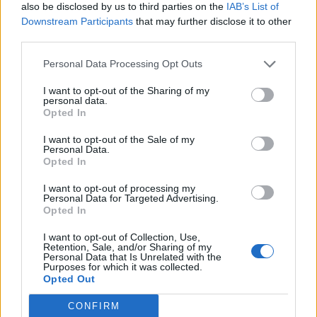
Ecco
@13Szczesny13
!
#Benvenuto
also be disclosed by us to third parties on the
IAB’s List of
Downstream Participants
that may further disclose it to other
#ASRoma
third parties.
pic.twitter.com/b3MHW7z8pf
— RomaRadio (@RomaRadio)
27 Luglio
Personal Data Processing Opt Outs
2015
I want to opt-out of the Sharing of my
personal data.
Opted In
I want to opt-out of the Sale of my
Personal Data.
Opted In
I want to opt-out of processing my
Personal Data for Targeted Advertising.
Opted In
I want to opt-out of Collection, Use,
Retention, Sale, and/or Sharing of my
Personal Data that Is Unrelated with the
Purposes for which it was collected.
Opted Out
CONFIRM