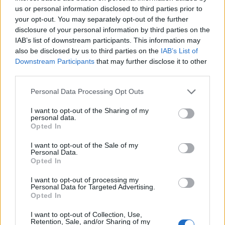
Strumenti
us or personal information disclosed to third parties prior to
Probabili formazioni
your opt-out. You may separately opt-out of the further
Voti Fantacalcio Serie A
disclosure of your personal information by third parties on the
Rigoristi Serie A
IAB’s list of downstream participants. This information may
FantaAsta Live
also be disclosed by us to third parties on the
IAB’s List of
Supporto
Downstream Participants
that may further disclose it to other
third parties.
Contatti
Impostazioni privacy
Personal Data Processing Opt Outs
Lavora con noi
Chi siamo
I want to opt-out of the Sharing of my
personal data.
Redazione
Opted In
Fantacalcio S.r.l.
I want to opt-out of the Sale of my
Via G. Porzio - CdN, Is. F4
Personal Data.
80143, Napoli
Opted In
Pubblicità su Fantacalcio?
I want to opt-out of processing my
Personal Data for Targeted Advertising.
Opted In
I want to opt-out of Collection, Use,
Retention, Sale, and/or Sharing of my