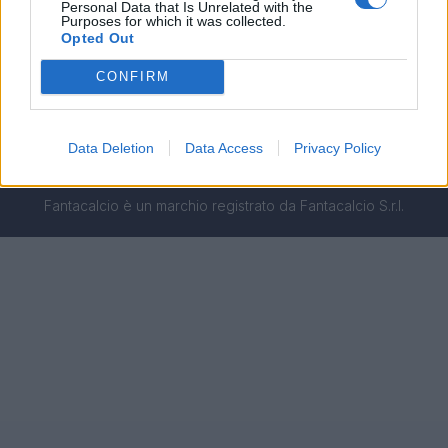
Seguici sui social
Personal Data that Is Unrelated with the
Purposes for which it was collected.
Opted Out
CONFIRM
Testata reg. Trib. Napoli n.7 01/03/2012 - Iscrizione al ROC:
44869 - © Fantacalcio S.R.L. P.IVA 10938501219 - Tutti i diritti
riservati.
Data Deletion
Data Access
Privacy Policy
PRIVACY
|
COOKIE
|
TERMINI
Fantacalcio è un marchio registrato da Fantacalcio S.r.l.