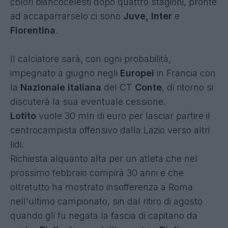
colori biancocelesti dopo quattro stagioni, pronte
ad accaparrarselo ci sono
Juve, Inter
e
Fiorentina
.
Il
calciatore sarà, con ogni probabilità,
impegnato a giugno negli
Europei
in Francia con
la
Nazionale italiana
del CT
Conte
, di ritorno si
discuterà la sua eventuale cessione.
Lotito
vuole 30 mln di euro per lasciar partire il
centrocampista offensivo dalla Lazio verso altri
lidi.
Richiesta alquanto alta per un atleta che nel
prossimo febbraio compirà 30 anni e che
oltretutto ha mostrato insofferenza a Roma
nell'ultimo campionato, sin dal ritiro di agosto
quando gli fu negata la fascia di capitano da