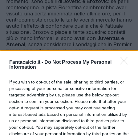
momento, sono quelli di
Jovetic e Brozovic
: se per il
montenegrino la pista Fiorentina sembrerebbe aver
vissuto una certa impennata nelle ultime ore, per il
centrocampista croato le tante voci di mercato hanno
avuto l'effetto di confondere quella che è l'attuale
situazione. Brozovic piace a tante squadre: contatti
più o meno informali si sono avuti con
Juventus e
Arsenal
, senza considerare i sondaggi che in Premier
hanno coinvolto diversi club di fascia medio-alta. La
verità è che, probabilmente tranne i bianconeri,
Fantacalcio.it -
Do Not Process My Personal
nessuno si è presentato con un'offerta tale da
Information
poter far vacillare i nerazzurri
. Che del loro talento
fanno una valutazione ben precisa:
almeno 25
milioni di euro,
possibilmente con l'inserimento di
If you wish to opt-out of the sale, sharing to third parties, or
bonus che facciano salire la
cifra complessiva a 30
processing of your personal or sensitive information for
milioni di euro.
targeted advertising by us, please use the below opt-out
La novità delle ultime ore riguarda però la
Roma:
section to confirm your selection. Please note that after your
opt-out request is processed you may continue seeing
se dovesse partire Paredes
- la cui valutazione
interest-based ads based on personal information utilized by
è stimata attorno ai 20 milioni -
Spalletti
us or personal information disclosed to third parties prior to
avrebbe infatti espresso la sua preferenza
your opt-out. You may separately opt-out of the further
disclosure of your personal information by third parties on the
per Brozovic,
che l'Inter, in linea di massima,