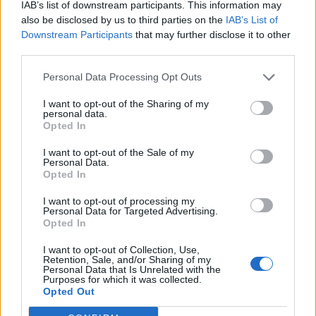
IAB’s list of downstream participants. This information may
non vorrebbe cedere ad una diretta
also be disclosed by us to third parties on the
IAB’s List of
concorrente. L'affare Jovetic, che finirebbe alla
Downstream Participants
that may further disclose it to other
third parties.
Fiorentina, potrebbe però essere il segnale di
come, in realtà, il non cedere ad una diretta
Personal Data Processing Opt Outs
concorrente possa essere interpretato come un
I want to opt-out of the Sharing of my
non cedere alla Juventus, con la quale,
personal data.
Opted In
nonostante la cessione Hernanes, i rapporti non
sono propriamente idilliaci dai tempi del mancato
I want to opt-out of the Sale of my
Personal Data.
scambio Guarin-Vucinic.
Opted In
ERKIN GIA' SALUTA
- Intanto, altra cessione.
I want to opt-out of processing my
Arrivato a parametro zero, il colpo Erkin si è
Personal Data for Targeted Advertising.
Opted In
rivelato inadeguato. Andrà al Beskitas in
prestito, poi si vedrà il prossimo anno.
I want to opt-out of Collection, Use,
Retention, Sale, and/or Sharing of my
Personal Data that Is Unrelated with the
Purposes for which it was collected.
Autore
Opted Out