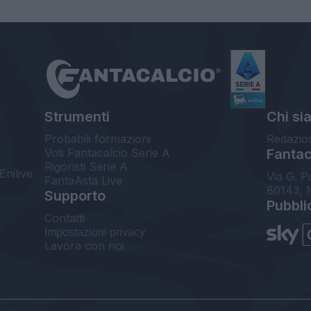
Strumenti
Chi si
Probabili formazioni
Redazio
Voti Fantacalcio Serie A
Fantaca
Rigoristi Serie A
Enilive
Via G. P
FantaAsta Live
80143, 
Supporto
Pubbli
Contatti
Impostazioni privacy
Lavora con noi