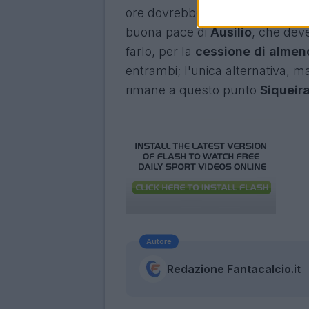
ore dovrebbe imbarcarsi sul vol
buona pace di
Ausilio
, che dev
farlo, per la
cessione di almen
entrambi; l'unica alternativa, m
rimane a questo punto
Siqueir
Autore
Redazione Fantacalcio.it