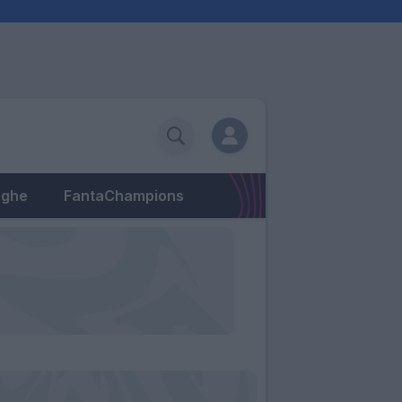
eghe
FantaChampions