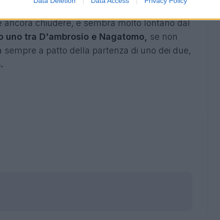
Data Deletion
Data Access
Privacy Policy
o che, dalla Spagna, lo porterà in Francia. Con
e ancora chiudere, e sembra molto lontano dal
o uno tra D'ambrosio e Nagatomo,
se non
a sempre a patto della partenza di uno dei due,
a.