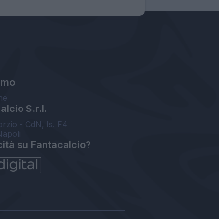
amo
ne
lcio S.r.l.
orzio - CdN, Is. F4
Napoli
cità su Fantacalcio?