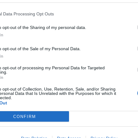
****************
l Data Processing Opt Outs
o opt-out of the Sharing of my personal data.
ns di ieri sera sta già avendo profonde
In
l Monaco
: il PSG, difatti, ha trovato l'erede di
e oggi sarà ufficialmente dei capitolini, in
o opt-out of the Sale of my Personal Data.
In
I parigini hanno difatti preso il ricercatissimo
 più bonus. La cifra che percepiranno i
to opt-out of processing my Personal Data for Targeted
ing.
tuirà la primissima parte degli introiti
In
réjus è atteso oggi nella Capitale francese
o opt-out of Collection, Use, Retention, Sale, and/or Sharing
ersonal Data that Is Unrelated with the Purposes for which it
lected.
Out
rao all'Inter,
visto che il Monaco si sarebbe
CONFIRM
invece no, perchè sono stati proprio i francesi a
edere dell'esterno del Real, oramai chiuso da
a stampa spagnola, con Coentrao che tra poche