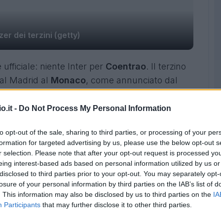
lzer dei terzini (getty)
 ufficiale: niente Inter per
Coentrao
. Il terzino
eal Madrid al
Monaco
, come annunciato dal
rofilo twitter: "
Il Monaco è orgoglioso di
incipio di accordo con il Real Madrid per Fabio
o.it -
Do Not Process My Personal Information
to opt-out of the sale, sharing to third parties, or processing of your per
formation for targeted advertising by us, please use the below opt-out s
r selection. Please note that after your opt-out request is processed y
eing interest-based ads based on personal information utilized by us or
 d’annoncer avoir trouvé un accord de
disclosed to third parties prior to your opt-out. You may separately opt-
id
pour
@Fabio_Coentrao
!
losure of your personal information by third parties on the IAB’s list of
. This information may also be disclosed by us to third parties on the
IA
tT
Participants
that may further disclose it to other third parties.
co)
26 Agosto 2015