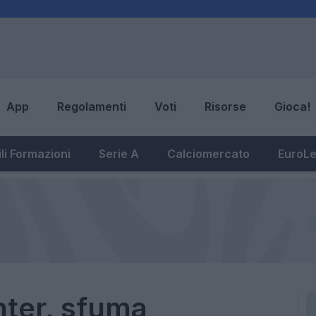
App
Regolamenti
Voti
Risorse
Gioca!
li Formazioni
Serie A
Calciomercato
EuroL
nter, sfuma