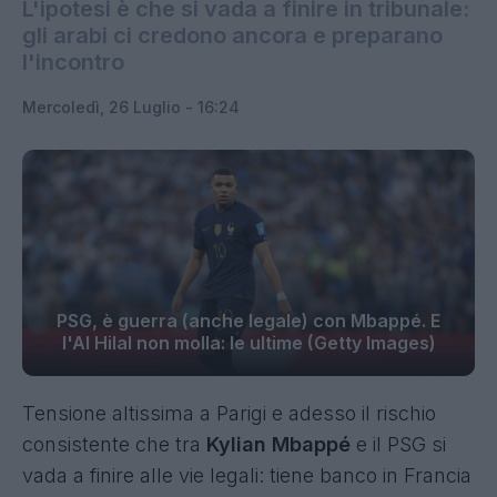
L'ipotesi è che si vada a finire in tribunale:
gli arabi ci credono ancora e preparano
l'incontro
Mercoledì, 26 Luglio - 16:24
PSG, è guerra (anche legale) con Mbappé. E
l'Al Hilal non molla: le ultime (Getty Images)
Tensione altissima a Parigi e adesso il rischio
consistente che tra
Kylian Mbappé
e il PSG si
vada a finire alle vie legali: tiene banco in Francia