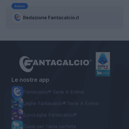
Autore
Redazione Fantacalcio.it
Le nostre app
Fantacalcio® Serie A Enilive
Leghe Fantacalcio® Serie A Enilive
EuroLeghe Fantacalcio®
Guida per l'asta perfetta