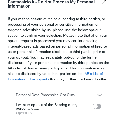
Fantacalcio.it -
Do Not Process My Personal
Information
If you wish to opt-out of the sale, sharing to third parties, or
processing of your personal or sensitive information for
L'Al Hilal ci crede ancora e incontra
targeted advertising by us, please use the below opt-out
Mbappé
section to confirm your selection. Please note that after your
opt-out request is processed you may continue seeing
Un braccio di ferro che ha i contorni del caso, e
interest-based ads based on personal information utilized by
us or personal information disclosed to third parties prior to
ora l'
Equipe
afferma che dopo l'esclusione dalla
your opt-out. You may separately opt-out of the further
tournée americana l'entourage di Mbappé
disclosure of your personal information by third parties on the
starebbe valutando l'idea di trascinare il club in
IAB’s list of downstream participants. This information may
also be disclosed by us to third parties on the
IAB’s List of
tribunale con il sostegno del sindacato dei
Downstream Participants
that may further disclose it to other
calciatori contro l'esclusione senza giusta
third parties.
causa. Nel frattempo l'Al Hilal non ha perso le
Personal Data Processing Opt Outs
speranze di convincere l'attaccante:
una
delegazione del club arabo, a Parigi per le visite
I want to opt-out of the Sharing of my
personal data.
mediche di Malcom, si sarebbe messa in
Opted In