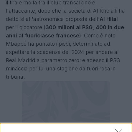
il tira e molla tra il club transalpino e
l'attaccante, dopo che la società di Al Khelaifi ha
detto sì all'astronomica proposta dell'
Al Hilal
per il giocatore (
300 milioni al PSG, 400 in due
anni al fuoriclasse francese
). Come è noto
Mbappé ha puntato i piedi, determinato ad
aspettare la scadenza del 2024 per andare al
Real Madrid a parametro zero: e adesso il PSG
minaccia per lui una stagione da fuori rosa in
tribuna.