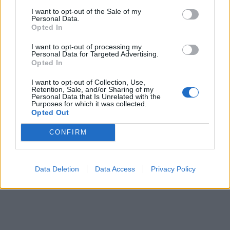
contatto con l'entourage di Mbappé per un
I want to opt-out of the Sale of my
Personal Data.
incontro, captando anche i possibili propositi di
Opted In
apertura dell'ex Monaco alla pista araba, visto il
I want to opt-out of processing my
clima da ferri corti con il PSG.
Personal Data for Targeted Advertising.
Opted In
I want to opt-out of Collection, Use,
Retention, Sale, and/or Sharing of my
Personal Data that Is Unrelated with the
Purposes for which it was collected.
Opted Out
CONFIRM
Data Deletion
Data Access
Privacy Policy