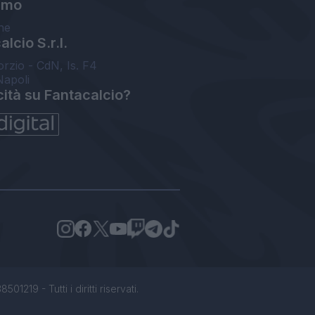
amo
ne
lcio S.r.l.
orzio - CdN, Is. F4
Napoli
cità su Fantacalcio?
1219 - Tutti i diritti riservati.