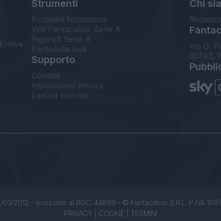
Strumenti
Chi si
Probabili formazioni
Redazio
Voti Fantacalcio Serie A
Fantaca
Rigoristi Serie A
Enilive
Via G. P
FantaAsta Live
80143, 
Supporto
Pubbli
Contatti
Impostazioni privacy
Lavora con noi
/03/2012 - Iscrizione al ROC: 44869 - © Fantacalcio S.R.L. P.IVA 1093850
PRIVACY
|
COOKIE
|
TERMINI