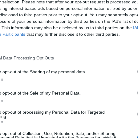
r selection. Please note that after your opt-out request is processed y
eing interest-based ads based on personal information utilized by us or
disclosed to third parties prior to your opt-out. You may separately opt-
losure of your personal information by third parties on the IAB’s list of
ajic (Getty Images)
. This information may also be disclosed by us to third parties on the
IA
Participants
that may further disclose it to other third parties.
pista in uscita che porta a Ljajic
e quella che
rrasco
come suo sostituto.
l Data Processing Opt Outs
esse dell’Atletico Madrid
pronto ad offrire una
o opt-out of the Sharing of my personal data.
 di euro
, che potrebbe soddisfare i giallorossi
In
 più bonus ad una dalla sua scadenza del
o opt-out of the Sale of my Personal Data.
In
arebbe invece già da tempo l’intesa
to opt-out of processing my Personal Data for Targeted
ing.
arte fissa e bonus secondo quanto riferisce
In
ece ancora quella con il club francese.
o opt-out of Collection, Use, Retention, Sale, and/or Sharing
ersonal Data that Is Unrelated with the Purposes for which it