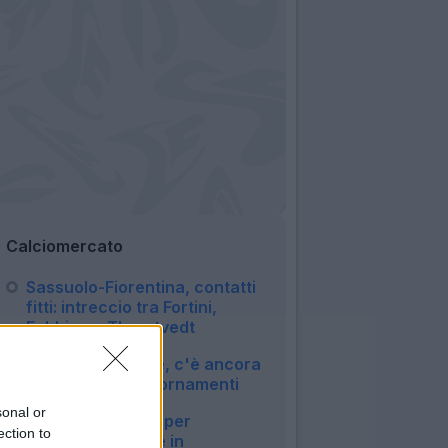
Calciomercato
Sassuolo-Fiorentina, contatti
fitti: intreccio tra Fortini,
Fabbian e Thorstvedt
23:47
Napoli-Badiashile, c'è ancora
distanza: gli aggiornamenti
23:27
sonal or
Napoli, ore calde per
ection to
Badiashile: affare in