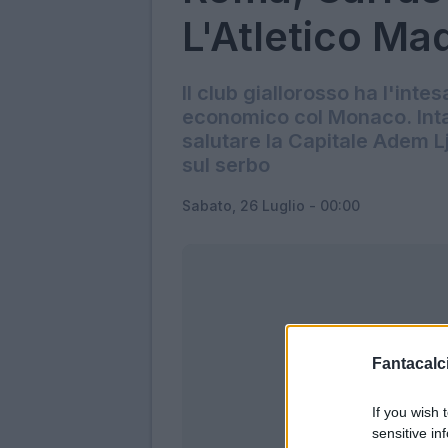
L'Atletico Ma
Il club giallorosso ha l'inte
economico col Monaco. Inta
salutare la Capitale Adem Lj
sul serbo
Sabato, 26 Luglio - 00:00
Fantacalci
If you wish 
sensitive in