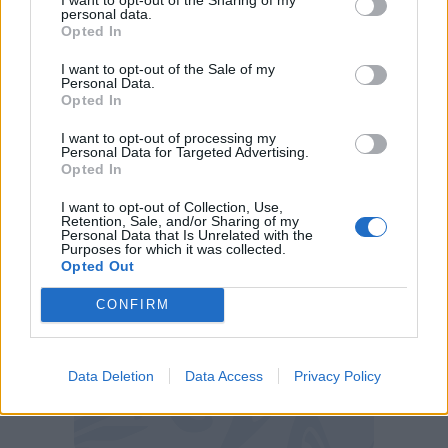
fare cassa in questa finestra. Nel gennaio 2025
personal data.
il 21enne spagnolo aveva rifiutato il passaggio
Opted In
negli Emirati Arabi.
I want to opt-out of the Sale of my
Personal Data.
Opted In
Non mancano le alternative:
Arnau Martinez
del Girona ha una clausola d’uscita da 8 milioni,
I want to opt-out of processing my
Personal Data for Targeted Advertising.
è stato offerto
Coppola
del Brighton che Gattuso
Opted In
aveva convocato per i playoff da ct.
I want to opt-out of Collection, Use,
Retention, Sale, and/or Sharing of my
Personal Data that Is Unrelated with the
Purposes for which it was collected.
Opted Out
CONFIRM
Data Deletion
Data Access
Privacy Policy