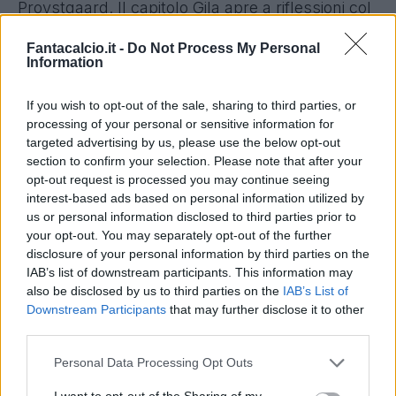
Provstgaard. Il capitolo Gila apre a riflessioni col
Napoli su scambi o contropartite (Lucca o Rafa
Fantacalcio.it -
Do Not Process My Personal
Marin), poi si torna a dichiararlo vendibile solo
Information
per 30 milioni.
If you wish to opt-out of the sale, sharing to third parties, or
Intanto, come riferito dal Corriere dello Sport,
processing of your personal or sensitive information for
targeted advertising by us, please use the below opt-out
una prima scelta è Sergi Dominguez della
section to confirm your selection. Please note that after your
Dinamo Zagabria.
Era stato individuato come
opt-out request is processed you may continue seeing
sostituto naturale di Gila: spagnolo, di piede
interest-based ads based on personal information utilized by
us or personal information disclosed to third parties prior to
destro, scuola Barcellona. Per Dominguez c’è
your opt-out. You may separately opt-out of the further
l’ok di Gattuso, il problema è il costo: la Dinamo
disclosure of your personal information by third parties on the
chiede almeno
10 milioni di euro
. Alla cessione
IAB’s list of downstream participants. This information may
also be disclosed by us to third parties on the
IAB’s List of
di Romagnoli andrebbe aggiunta quella di
Downstream Participants
that may further disclose it to other
Provedel: 3 milioni l’offerta dell’Inter, oltre al
third parties.
risparmio di circa 4,5 milioni di stipendio lordo.
Personal Data Processing Opt Outs
Dominguez partirà in estate, la Dinamo conta di
I want to opt-out of the Sharing of my