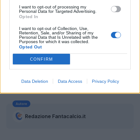
I want to opt-out of processing my
società abbia già deciso di privarsene
Personal Data for Targeted Advertising.
nuovamente. Il procuratore del difensore,
Opted In
Roberto La Florio, ha rilasciato alcune
I want to opt-out of Collection, Use,
Retention, Sale, and/or Sharing of my
dichiarazioni a
itasportpress
, che confermano
Personal Data that Is Unrelated with the
Purposes for which it was collected.
tale ipotesi:
“Per come so io al Napoli non
Opted Out
resterà, stiamo cercando soluzioni alternative. Ci
CONFIRM
sono dei sondaggi in corso che stiamo
valutando”.
Data Deletion
Data Access
Privacy Policy
Redazione Canale Napoli
Autore
Redazione Fantacalcio.it