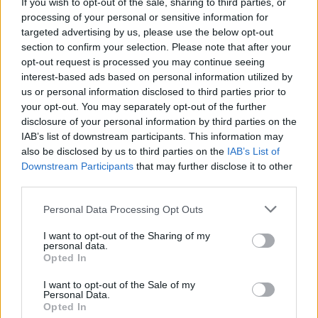
If you wish to opt-out of the sale, sharing to third parties, or
attirare l’attenzione della società azzurra
processing of your personal or sensitive information for
targeted advertising by us, please use the below opt-out
sarebbe il centrocampista Strootman.
section to confirm your selection. Please note that after your
Il giocatore è richiesto da molti club, tra cui
opt-out request is processed you may continue seeing
anche il Milan e il Manchester United, ma il Psv
interest-based ads based on personal information utilized by
us or personal information disclosed to third parties prior to
non vorrebbe smantellare la propria squadra,
your opt-out. You may separately opt-out of the further
cedendo un altro pezzo pregiato. Una buona
disclosure of your personal information by third parties on the
offerta economica – 12 milioni di euro – potrebbe,
IAB’s list of downstream participants. This information may
also be disclosed by us to third parties on the
IAB’s List of
però, far tentennare la società olandese.
Downstream Participants
that may further disclose it to other
Strootman, come riporta
Il Mattino
, sarebbe
third parties.
favorevole alla soluzione Napoli: ma siamo solo
Personal Data Processing Opt Outs
agli approcci iniziali.
I want to opt-out of the Sharing of my
personal data.
Andrà via, invece, Andrea Dossena, appena
Opted In
tornato dal prestito al Palermo.
Nonostante
I want to opt-out of the Sale of my
Benitez conosca molto bene il terzino sinistro,
Personal Data.
Opted In
avendolo allenato a Liverpool, pare che la