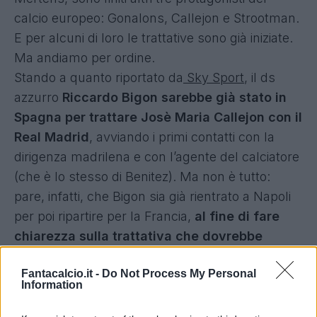
calcio europeo: Gonalons, Callejon e Strootman.
E per alcuni di loro le trattative sono già iniziate.
Ma andiamo per ordine.
Stando a quanto riportato da
Sky Sport
, il ds
azzurro
Riccardo Bigon sarebbe già stato in
Spagna per trattare Josè Maria Callejon con il
Real Madrid
, avviando i primi contatti con la
dirigenza madrilena e con l’agente del calciatore
(che è lo stesso di Benitez). Ma non è tutto:
pare, infatti, che Bigon sia già rientrato a Napoli
per poi ripartire per la Francia,
al fine di fare
chiarezza sulla trattativa che dovrebbe
portare Gonalons alle pendici del Vesuvio
.
Fantacalcio.it -
Do Not Process My Personal
Information
E dopo l’acquisto di Mertens si continua a
sbirciare in casa del Psv Eindhoven: ora ad