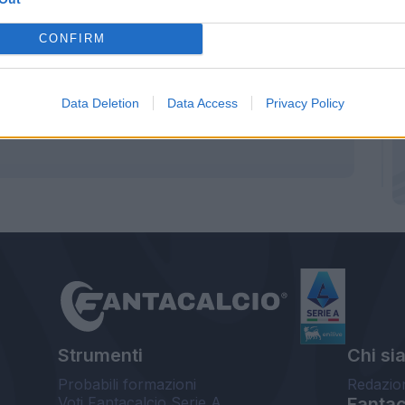
CONFIRM
Data Deletion
Data Access
Privacy Policy
Strumenti
Chi si
Probabili formazioni
Redazio
Voti Fantacalcio Serie A
Fantaca