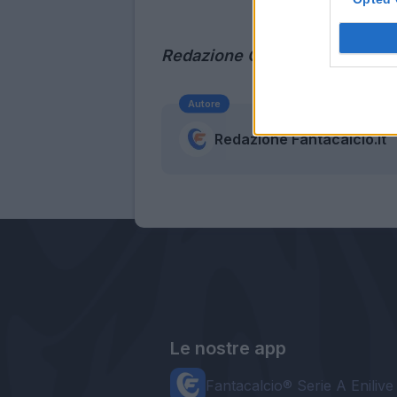
Redazione
CanaleJuve
Autore
Redazione Fantacalcio.it
Le nostre app
Fantacalcio® Serie A Enilive