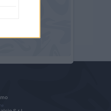
amo
ne
lcio S.r.l.