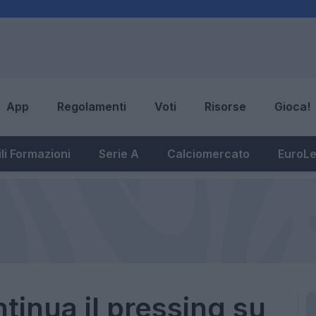
App
Regolamenti
Voti
Risorse
Gioca!
li Formazioni
Serie A
Calciomercato
EuroL
tinua il pressing su