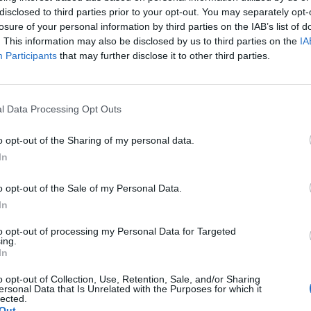
disclosed to third parties prior to your opt-out. You may separately opt-
losure of your personal information by third parties on the IAB’s list of
. This information may also be disclosed by us to third parties on the
IA
uventus starebbe stringendo i tempi per
Participants
that may further disclose it to other third parties.
offerte degli altri club diventino troppo alte ed
lub torinese.
l Data Processing Opt Outs
lica
, gli uomini di mercato bianconeri, infatti,
 molto interessante all’entourage del
o opt-out of the Sharing of my personal data.
In
noscendo i rapporti incrinati tra il club di Corso
 del giocatore, Fali Ramadani, prima di accettare
o opt-out of the Sale of my Personal Data.
 con la società gigliata, per capire se l’affare
In
to opt-out of processing my Personal Data for Targeted
ing.
In
ettimane come finirà questa telenovela
,
atore viola spingono forte anche gli sceicchi
o opt-out of Collection, Use, Retention, Sale, and/or Sharing
ersonal Data that Is Unrelated with the Purposes for which it
lected.
Out