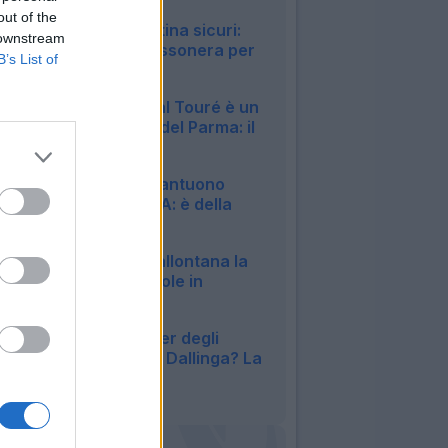
18:18
out of the
Milan, dall'Argentina sicuri:
 downstream
c'è un'offerta rossonera per
B’s List of
Paredes
17:42
UFFICIALE - El Bilal Touré è un
nuovo giocatore del Parma: il
comunicato
16:52
UFFICIALE - Mastantuono
approda in Serie A: è della
Fiorentina
16:50
Juve, Cambiaso allontana la
cessione? Le parole in
conferenza
16:17
Bologna, nel valzer degli
attaccanti anche Dallinga? La
situazione
15:51