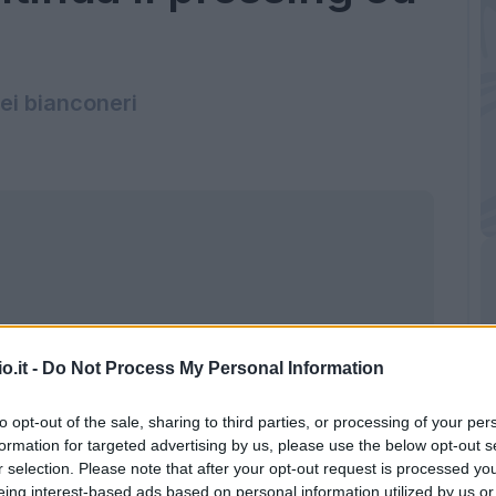
dei bianconeri
o.it -
Do Not Process My Personal Information
to opt-out of the sale, sharing to third parties, or processing of your per
formation for targeted advertising by us, please use the below opt-out s
r selection. Please note that after your opt-out request is processed y
eing interest-based ads based on personal information utilized by us or
 Jovetic (Getty Images)