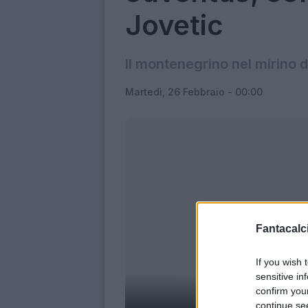
Jovetic
Il montenegrino nel mirino 
Martedì, 26 Febbraio - 00:00
Fantacalci
If you wish 
sensitive in
confirm you
continue se
Stevan