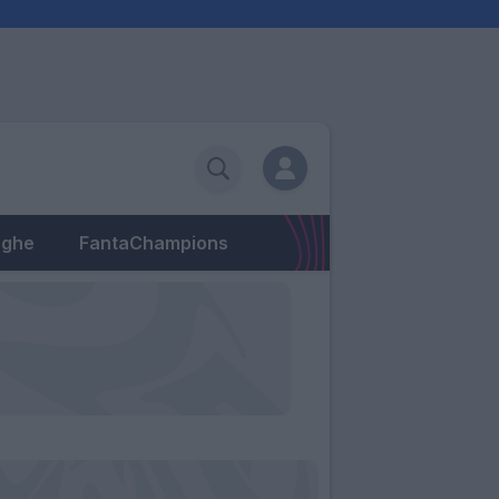
eghe
FantaChampions