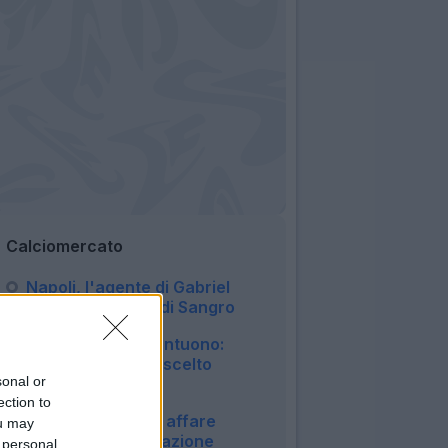
Calciomercato
Napoli, l'agente di Gabriel
Jesus è a Castel di Sangro
19:29
Fiorentina, Mastantuono:
"Ecco perché ho scelto
sonal or
Firenze"
ection to
18:44
Atalanta su Diao, affare
ou may
possibile? La situazione
 personal