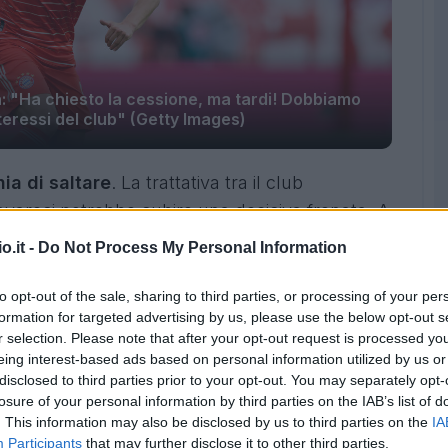
a: "Ha chiesto la cessione, ma tardi! Dobbiamo
teressi del club" (Getty Images)
ia di saltare
. La trattativa tra il club
bavaresi potrebbe subire una decisiva frenata. A
mas Tuchel
che vorrebbe trattenere il difensore
o.it -
Do Not Process My Personal Information
to opt-out of the sale, sharing to third parties, or processing of your per
el
formation for targeted advertising by us, please use the below opt-out s
r selection. Please note that after your opt-out request is processed y
 intervento in conferenza stampa:
eing interest-based ads based on personal information utilized by us or
disclosed to third parties prior to your opt-out. You may separately opt-
losure of your personal information by third parties on the IAB’s list of
. This information may also be disclosed by us to third parties on the
IA
Participants
that may further disclose it to other third parties.