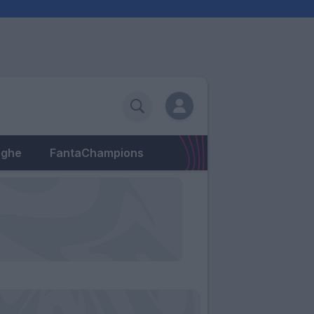
eghe
FantaChampions