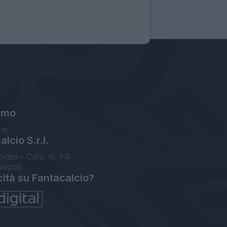
amo
ne
lcio S.r.l.
orzio - CdN, Is. F4
Napoli
cità su Fantacalcio?