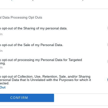
l Data Processing Opt Outs
o opt-out of the Sharing of my personal data.
In
o opt-out of the Sale of my Personal Data.
la richiesta è arrivata molto tardi. Questo è un
In
situazione contrattuale. La cosa mi ha sorpreso
to opt-out of processing my Personal Data for Targeted
 interessi del nostro club quindi deve arrivare
ing.
In
bbiamo avere noi il tempo di riuscire a trovare
rò a lavorare con lui".
o opt-out of Collection, Use, Retention, Sale, and/or Sharing
ersonal Data that Is Unrelated with the Purposes for which it
lected.
Out
 Pavard?
CONFIRM
antacalcio del difernsore del Bayern:
Pavard