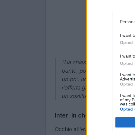
Persona
I want t
Opted 
I want t
"Ha chiesto di andare via, ma 
Opted 
punto, poi va considerata la 
I want 
un po', dobbiamo pensare agli
Advertis
Opted 
l'offerta giusta, così come do
un sostituto. Per ora continue
I want t
of my P
was col
Opted 
Inter: in che ruolo giocherà
Occhio all'eventuale arrivo al F