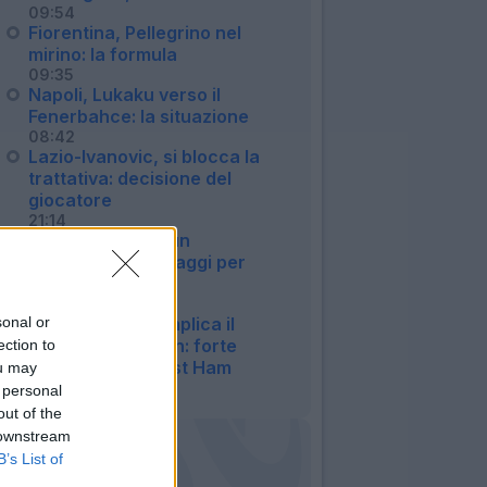
09:54
Fiorentina, Pellegrino nel
mirino: la formula
09:35
Napoli, Lukaku verso il
Fenerbahce: la situazione
08:42
Lazio-Ivanovic, si blocca la
trattativa: decisione del
giocatore
21:14
Genoa, si cerca un
attaccante: sondaggi per
Dallinga e Piccoli
14:41
sonal or
Fiorentina, si complica il
ritorno di Solomon: forte
ection to
interesse del West Ham
ou may
14:07
 personal
out of the
 downstream
B’s List of