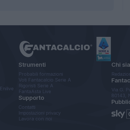
Strumenti
Chi si
Probabili formazioni
Redazio
Voti Fantacalcio Serie A
Fantaca
Rigoristi Serie A
Enilive
Via G. P
FantaAsta Live
80143, 
Supporto
Pubbli
Contatti
Impostazioni privacy
Lavora con noi