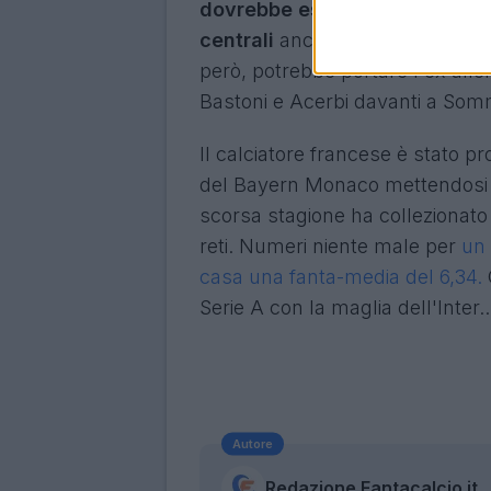
dovrebbe essere schierato da 
centrali
anche se è molto bravo
però, potrebbe portare l'ex allen
Bastoni e Acerbi davanti a Som
Il calciatore francese è stato pr
del Bayern Monaco mettendosi i
scorsa stagione ha collezionat
reti. Numeri niente male per
un 
casa una fanta-media del 6,34.
Serie A con la maglia dell'Inter..
Autore
Redazione Fantacalcio.it