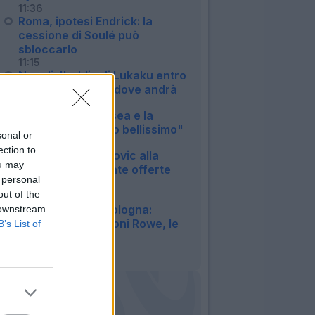
11:36
Roma, ipotesi Endrick: la
cessione di Soulé può
sbloccarlo
11:15
Napoli, l'addio di Lukaku entro
il weekend: ecco dove andrà
10:34
Palestra: "Il Chelsea e la
Premier un mondo bellissimo"
sonal or
10:07
ection to
Pjanic su Alajbegovic alla
ou may
Juventus: "Rifiutate offerte
 personal
migliori"
out of the
09:41
Calciomercato Bologna:
 downstream
offerta da 35 milioni Rowe, le
B’s List of
ultime
09:21