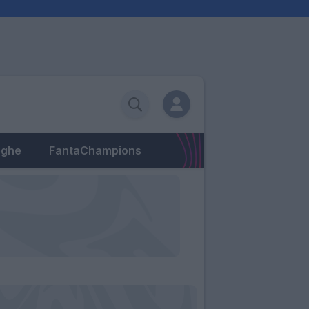
eghe
FantaChampions