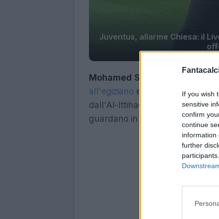
Juventus, allarme Chiesa: il Li
off
Fantacalci
Mohamed Salah sta per lasciar
all'egiziano
e un'offerta di grand
If you wish 
dall'Al-Ittihad stanno per condu
sensitive in
confirm you
guardano in Serie A per trovare i
continue se
information 
further disc
participants
Downstream 
Persona