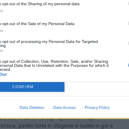
o opt-out of the Sharing of my personal data.
In
o opt-out of the Sale of my Personal Data.
In
rt",
il Liverpool ha messo nel mirino Federico
to opt-out of processing my Personal Data for Targeted
ing.
 inglesi avevano sondato il terreno per capire la
In
la Juventus che però non ha aperto alla
o opt-out of Collection, Use, Retention, Sale, and/or Sharing
enari potrebbero clamorosamente cambiare:
ersonal Data that Is Unrelated with the Purposes for which it
lected.
saudita, i Reds avrebbero la liquidità
Out
po. I bianconeri chiedono almeno
60 milioni di
etesa economica possa essere soddisfatta nel
CONFIRM
Data Deletion
Data Access
Privacy Policy
io di Chiesa al Fantacalcio c'è
e non è da
o estivo sia ormai agli sgoccioli. Allegri
entina, partito forte in stagione e subito in gol a