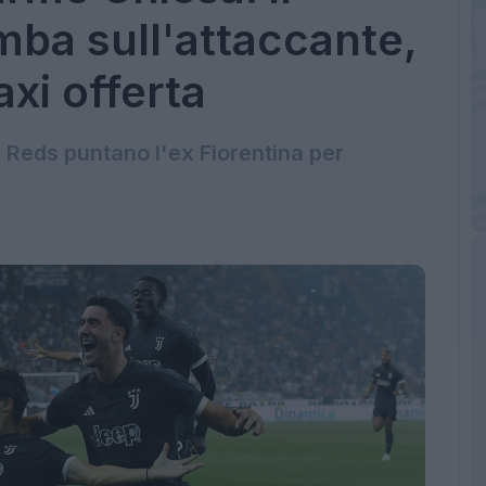
mba sull'attaccante,
xi offerta
i Reds puntano l'ex Fiorentina per