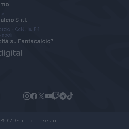
amo
ne
lcio S.r.l.
orzio - CdN, Is. F4
Napoli
cità su Fantacalcio?
1219 - Tutti i diritti riservati.