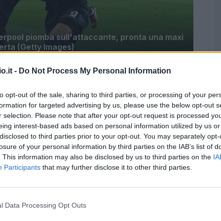
verpool piomba sull'attaccante, pronta una maxi
erta (Getty Images)
o.it -
Do Not Process My Personal Information
e il Liverpool.
Una cifra incredibile garantita
e spessore (100 milioni di euro) in arrivo
to opt-out of the sale, sharing to third parties, or processing of your per
rre l'affare alla fumata bianca. E i Reds
formation for targeted advertising by us, please use the below opt-out s
r selection. Please note that after your opt-out request is processed y
l sostituto.
eing interest-based ads based on personal information utilized by us or
disclosed to third parties prior to your opt-out. You may separately opt-
losure of your personal information by third parties on the IAB’s list of
. This information may also be disclosed by us to third parties on the
IA
Participants
that may further disclose it to other third parties.
l Data Processing Opt Outs