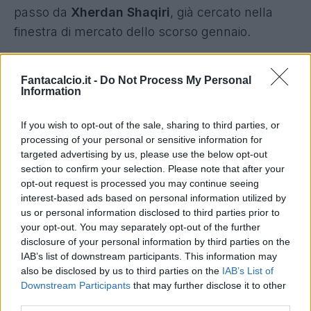
passo da
Xherdan Shaqiri
, già cercato nella
finestra di mercato dello scorso gennaio.
Fantacalcio.it -
Do Not Process My Personal
La società inglese avrebbe messo sul piatto 9
Information
milioni di sterline, pari circa a
12,5 milioni di
If you wish to opt-out of the sale, sharing to third parties, or
euro.
processing of your personal or sensitive information for
Lo svizzero non è più indispensabile nello
targeted advertising by us, please use the below opt-out
scacchiere nerazzurro di
mister Mancini,
section to confirm your selection. Please note that after your
opt-out request is processed you may continue seeing
sovrastato nelle prestazioni in campo dalla
interest-based ads based on personal information utilized by
ritrovata forma di
Hernanes
.
us or personal information disclosed to third parties prior to
your opt-out. You may separately opt-out of the further
disclosure of your personal information by third parties on the
Shaqiri
nei primi sei mesi all'
Inter
ha
IAB’s list of downstream participants. This information may
collezionato
15 presenze
in campionato,
also be disclosed by us to third parties on the
IAB’s List of
andando
a segno solo una volta
(in trasferta
Downstream Participants
that may further disclose it to other
third parties.
contro l'Atalanta su rigore).