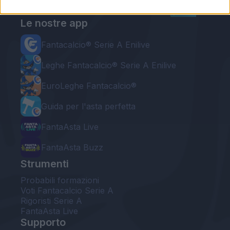
Le nostre app
Fantacalcio® Serie A Enilive
Leghe Fantacalcio® Serie A Enilive
EuroLeghe Fantacalcio®
Guida per l'asta perfetta
FantaAsta Live
FantaAsta Buzz
Strumenti
Probabili formazioni
Voti Fantacalcio Serie A
Rigoristi Serie A
FantaAsta Live
Supporto