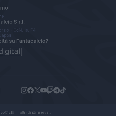
amo
ne
lcio S.r.l.
orzio - CdN, Is. F4
Napoli
cità su Fantacalcio?
1219 - Tutti i diritti riservati.