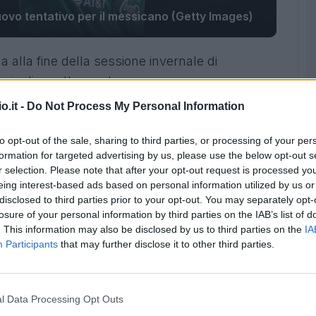
uovo tentativo per il messicano (Getty Images)
 alla fine della sessione invernale di
ccia di un attaccante.
o.it -
Do Not Process My Personal Information
o garantito undici gol in due
e per questo il
un rinforzo per il reparto offensivo.
to opt-out of the sale, sharing to third parties, or processing of your per
formation for targeted advertising by us, please use the below opt-out s
 tentativo per Santiago Gimenez
r selection. Please note that after your opt-out request is processed y
eing interest-based ads based on personal information utilized by us or
cada e Ibrahimovic resta Santiago Gimenez
. Il
disclosed to third parties prior to your opt-out. You may separately opt-
losure of your personal information by third parties on the IAB’s list of
i proprietà del Feyenoord è da tempo nel
. This information may also be disclosed by us to third parties on the
IA
e fare i conti con le richieste della società
Participants
that may further disclose it to other third parties.
ni di euro e non è detto che parta a stagione in
l Data Processing Opt Outs
pendere dalla volontà del giocatore che in una