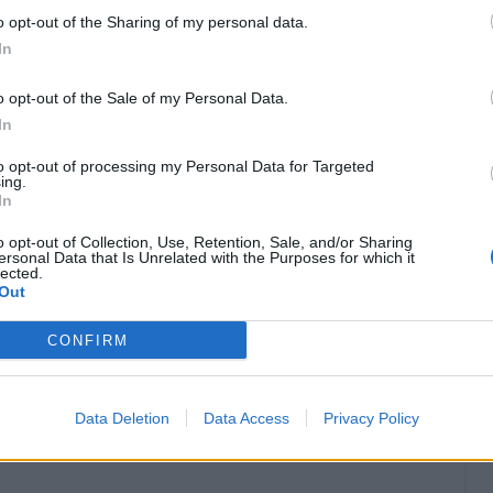
dare al Milan per me sarebbe un sogno perchè
o opt-out of the Sharing of my personal data.
In
sciuto con Ronaldo, Ronaldinho, Kaká. Alla
he ci sia interesse ti fa sentire importante e
o opt-out of the Sale of my Personal Data.
".
In
to opt-out of processing my Personal Data for Targeted
ing.
In
o opt-out of Collection, Use, Retention, Sale, and/or Sharing
ersonal Data that Is Unrelated with the Purposes for which it
lected.
Out
CONFIRM
Data Deletion
Data Access
Privacy Policy