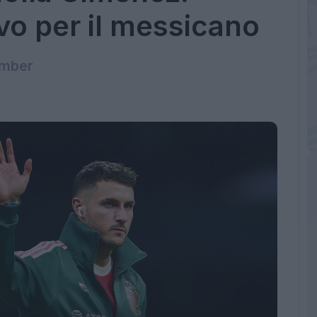
vo per il messicano
omber