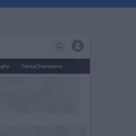
eghe
FantaChampions