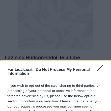
Lazio su Hudson-Odoi: le ultime
Come vi abbiamo racontato ieri
, è partita la
Fantacalcio.it -
Do Not Process My Personal
Information
trattativa tra la Lazio e il Chelsea per il
possibile ingaggio di Callum Hudson-Odoi.
Il
If you wish to opt-out of the sale, sharing to third parties, or
club inglese chiede circa
10 milioni di euro
e,
processing of your personal or sensitive information for
targeted advertising by us, please use the below opt-out
stando alle ultime indiscrezioni, avrebbe aperto
section to confirm your selection. Please note that after your
all'ipotesi prestito chiesto dalla Lazio. Si
opt-out request is processed you may continue seeing
tratterebbe di un colpo molto interessante per il