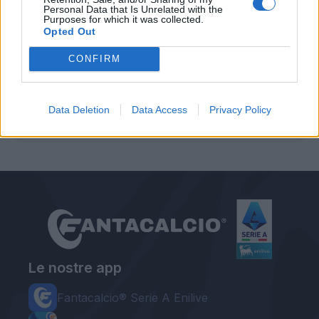
Personal Data that Is Unrelated with the
Purposes for which it was collected.
Opted Out
CONFIRM
Autore
Data Deletion
Data Access
Privacy Policy
Redazione Fantacalcio.it
Le nostre app
Fantacalcio® Serie A Enilive