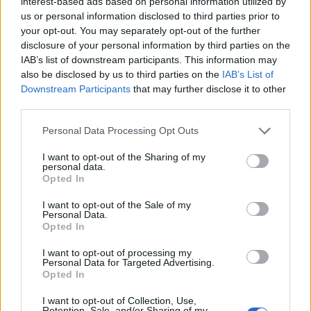
interest-based ads based on personal information utilized by
us or personal information disclosed to third parties prior to
club capitolino, pronto a completare il proprio
your opt-out. You may separately opt-out of the further
attacco con un profilo internazionale e che
Sarri
disclosure of your personal information by third parties on the
conosce molto bene avendolo allenato nella sua
IAB’s list of downstream participants. This information may
also be disclosed by us to third parties on the
IAB’s List of
esperienza al Chelsea. Occhio quindi al suo
Downstream Participants
that may further disclose it to other
profilo anche in ottica Fantacalcio:
Callum
third parties.
Hudson-Odoi potrebbe essere un bel colpo
Personal Data Processing Opt Outs
per la Lazio.
I want to opt-out of the Sharing of my
personal data.
Opted In
I want to opt-out of the Sale of my
Personal Data.
Opted In
I want to opt-out of processing my
Personal Data for Targeted Advertising.
Opted In
I want to opt-out of Collection, Use,
Retention, Sale, and/or Sharing of my