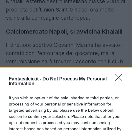
Khalaili, esterno destro israeliano classe 2004 di
proprietà dell’Union Saint-Gilloise ora molto
vicino alla compagine partenopea.
Calciomercato Napoli, si avvicina Khalaili
Il direttore sportivo Giovanni Manna ha avviato i
contatti con l'entourage del giocatore, ma la
vera missione sarà trovare l'accordo con il club
belga che avrebbe chiesto circa 20 milioni di
euro per lasciar partire l'ex Maccabi Haifa. Le
Fantacalcio.it -
Do Not Process My Personal
Information
parti dovranno trovare un punto di incontro, ma
le sensazioni sono positive e
Khalaili potrebbe
If you wish to opt-out of the sale, sharing to third parties, or
approdare all'ombra del Vesuvio nei prossimi
processing of your personal or sensitive information for
mesi.
targeted advertising by us, please use the below opt-out
section to confirm your selection. Please note that after your
opt-out request is processed you may continue seeing
interest-based ads based on personal information utilized by