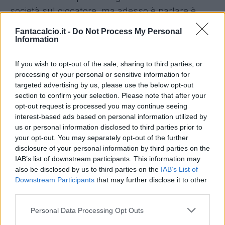
società sul giocatore, ma adesso è parlare è
stato lo stesso procuratore dello sloveno, Amir
Fantacalcio.it -
Do Not Process My Personal
Ruznic, contattato da
SpazioMilan.it
.
Information
If you wish to opt-out of the sale, sharing to third parties, or
L'agente ha fatto un pò il punto della
processing of your personal or sensitive information for
situazione: "
Andrà sicuramente via da Palermo
,
targeted advertising by us, please use the below opt-out
non c'entra assolutamente nulla con la Serie B.
section to confirm your selection. Please note that after your
opt-out request is processed you may continue seeing
Piace a diverse squadre, italiane ed estere, ma
interest-based ads based on personal information utilized by
siamo ancora all'inizio
."
us or personal information disclosed to third parties prior to
your opt-out. You may separately opt-out of the further
disclosure of your personal information by third parties on the
Nessun contatto ancora diretto, ma all'agente è
IAB’s list of downstream participants. This information may
stato chiesto del Milan. "
Milan? Non sono stato
also be disclosed by us to third parties on the
IAB’s List of
contattato direttamente. Questo non significa
Downstream Participants
that may further disclose it to other
third parties.
che ne abbiano parlato le due società. Credo
che sia normale che uno come Ilicic possa
Personal Data Processing Opt Outs
piacere anche ad un club come il Milan.