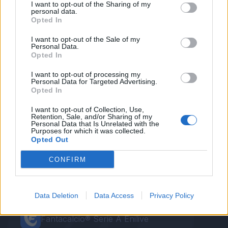
I want to opt-out of the Sharing of my
Sicuramente
quella rossonera sarebbe una
personal data.
Opted In
destinazione top
. Ad ogni modo la precedenza
sarà data alle offerte che arrivano dall'Italia
".
I want to opt-out of the Sale of my
Personal Data.
Opted In
Autore
I want to opt-out of processing my
Personal Data for Targeted Advertising.
Redazione Fantacalcio.it
Opted In
I want to opt-out of Collection, Use,
Retention, Sale, and/or Sharing of my
Personal Data that Is Unrelated with the
Purposes for which it was collected.
Opted Out
CONFIRM
Data Deletion
Data Access
Privacy Policy
Le nostre app
Fantacalcio® Serie A Enilive