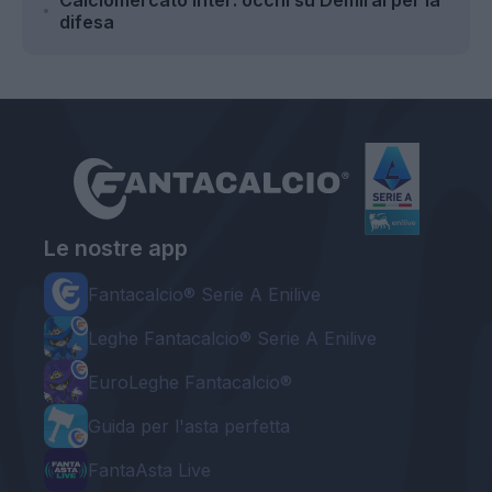
Calciomercato Inter: occhi su Demiral per la
difesa
Le nostre app
Fantacalcio® Serie A Enilive
Leghe Fantacalcio® Serie A Enilive
EuroLeghe Fantacalcio®
Guida per l'asta perfetta
FantaAsta Live