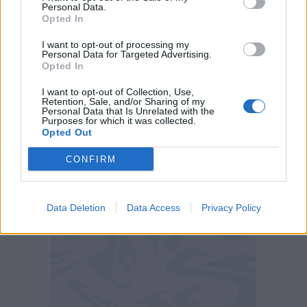
Koopmeiners dell'Atalanta per il
Personal Data.
Opted In
calciomercato del 2023.
Il centrocampista
olandese, tra i migliori al Fantacalcio in questa
I want to opt-out of processing my
Personal Data for Targeted Advertising.
stagione, era stato già seguito in passato dagli
Opted In
azzurri prima del passaggio dalla Dea.
I want to opt-out of Collection, Use,
Retention, Sale, and/or Sharing of my
Personal Data that Is Unrelated with the
L'olandese sembrerebbe aver guadagnato
Purposes for which it was collected.
Opted Out
terreno nei confronti di Gabri Veiga del Celta Vigo
e Samardzic dell'Udinese, due profili giovani ma
CONFIRM
che oggi offrirebbero meno
certezze a Garcia.
Data Deletion
Data Access
Privacy Policy