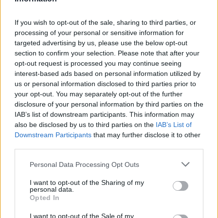
misurarsi con un grande palcoscenico dalla
prossima stagione approdando in una big, per
If you wish to opt-out of the sale, sharing to third parties, or
questo motivo gli azzurri avrebbero già allacciato
processing of your personal or sensitive information for
i contatti con il club francese ed il suo agente.
targeted advertising by us, please use the below opt-out
section to confirm your selection. Please note that after your
Proprio il difensore ha confessato da poco le sue
opt-out request is processed you may continue seeing
ambizioni:
"Ogni professionista vorrebbe vincere
interest-based ads based on personal information utilized by
titoli e trofei. Il mio sogno è la Coppa del Mondo,
us or personal information disclosed to third parties prior to
your opt-out. You may separately opt-out of the further
ma so che sarà difficile. Mi accontenterei della
disclosure of your personal information by third parties on the
Champions"
. Dunque, dopo aver impressionato
IAB’s list of downstream participants. This information may
in Ligue 1, sembra arrivato il momento di
also be disclosed by us to third parties on the
IAB’s List of
Downstream Participants
that may further disclose it to other
misurarsi in una realtà decisamente più
third parties.
competitiva come la Serie A
con la maglia del
Napoli.
Personal Data Processing Opt Outs
I want to opt-out of the Sharing of my
Napoli: Koopmeiners-bis
personal data.
Opted In
Oltre a Danso, il
Napoli pensa anche a
I want to opt-out of the Sale of my