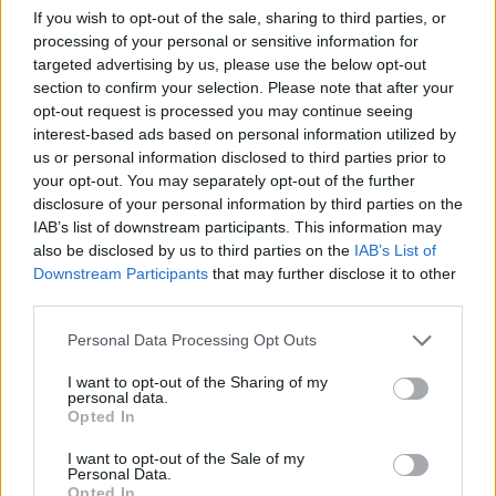
If you wish to opt-out of the sale, sharing to third parties, or
cartellino chiedono almeno
5 milioni di euro
.
processing of your personal or sensitive information for
Una cifra che, però, viene giudicata troppo
targeted advertising by us, please use the below opt-out
elevata. Si continuerà a trattare nei prossimi
section to confirm your selection. Please note that after your
opt-out request is processed you may continue seeing
giorni, previsti contatti e incontri con l'obiettivo di
interest-based ads based on personal information utilized by
chiudere prima dell'inizio del ritiro estivo.
us or personal information disclosed to third parties prior to
your opt-out. You may separately opt-out of the further
Ultima stagione a dir poco interlocutoria per
disclosure of your personal information by third parties on the
Muldur anche al Fantacalcio. Titolare alla prima
IAB’s list of downstream participants. This information may
also be disclosed by us to third parties on the
IAB’s List of
giornata in casa della Juventus,
sostituzione
Downstream Participants
that may further disclose it to other
forzata per infortunio dopo soli 7 minuti.
Da lì
third parties.
l'inizio di un calvario senza fine:
19 partite
Personal Data Processing Opt Outs
saltate per problemi fisici, altre 17 in
panchina
e il ritorno solo nel finale di Sassuolo-
I want to opt-out of the Sharing of my
personal data.
Fiorentina, all'ultimo turno. Un rientro che sa di
Opted In
rinascita, ma il percorso potrebbe completarsi
I want to opt-out of the Sale of my
Personal Data.
altrove.
Opted In