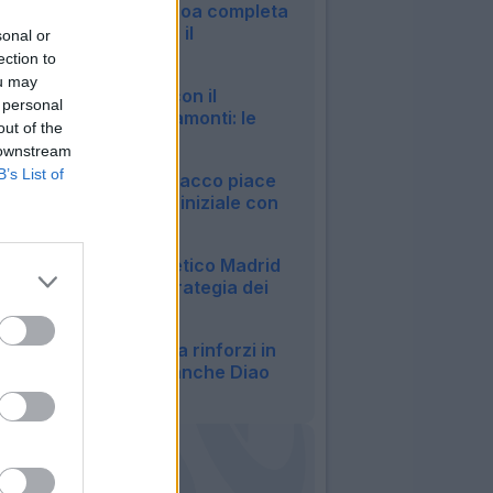
UFFICIALE - Il Genoa completa
l'acquisto di Sow: il
sonal or
comunicato
ection to
21:33
ou may
Lazio, trattativa con il
 personal
Sassuolo per Pinamonti: le
out of the
ultime
 downstream
20:51
B’s List of
Bologna, per l'attacco piace
Piccoli: trattativa iniziale con
la Fiorentina
19:37
Inter, allarme Atletico Madrid
per Romero: la strategia dei
Colchoneros
17:02
Atalanta, caccia a rinforzi in
attacco: spunta anche Diao
15:45