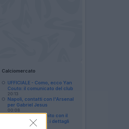
Calciomercato
UFFICIALE - Como, ecco Yan
Couto: il comunicato del club
20:13
Napoli, contatti con l'Arsenal
per Gabriel Jesus
00:08
Parma, tutto definito con il
Tigre per Romero: i dettagli
23:20