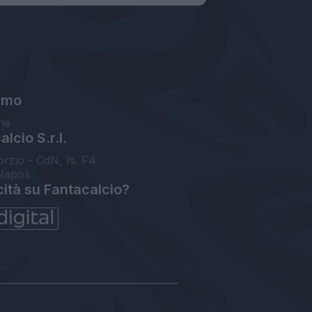
amo
ne
lcio S.r.l.
orzio - CdN, Is. F4
Napoli
cità su Fantacalcio?