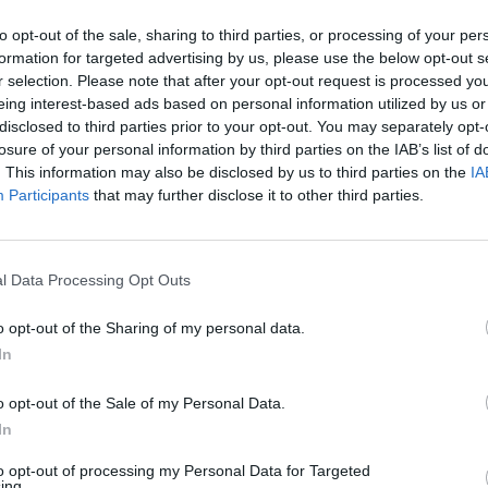
to opt-out of the sale, sharing to third parties, or processing of your per
formation for targeted advertising by us, please use the below opt-out s
qiri (Getty Images)
r selection. Please note that after your opt-out request is processed y
eing interest-based ads based on personal information utilized by us or
disclosed to third parties prior to your opt-out. You may separately opt-
guarda il futuro di
Xherdan Shaqiri
, che
losure of your personal information by third parties on the IAB’s list of
. This information may also be disclosed by us to third parties on the
IA
seguito della squadra sembra sempre più
Participants
that may further disclose it to other third parties.
ella trattativa con lo Schalke è ormai
sista svizzero ha parlato ai microfoni di
un ritorno in Bundesliga sarebbe sicuramente
l Data Processing Opt Outs
o opt-out of the Sharing of my personal data.
In
Schalke è una grande squadra
, con grandi
zionale. Per ora sono un giocatore dell’Inter,
o opt-out of the Sale of my Personal Data.
a i miei obiettivi c’è sicuramente quello di
In
rebbe molto
”.
to opt-out of processing my Personal Data for Targeted
ing.