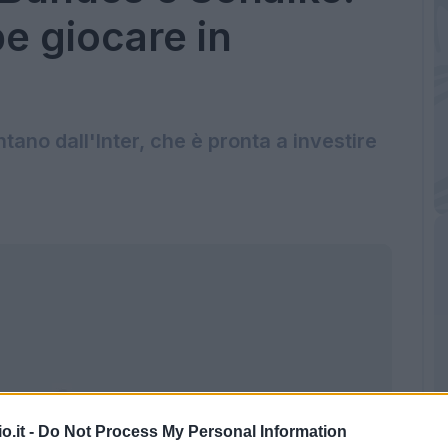
e giocare in
tano dall'Inter, che è pronta a investire
o.it -
Do Not Process My Personal Information