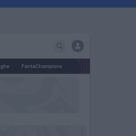
eghe
FantaChampions