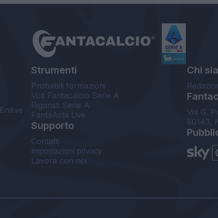
Strumenti
Chi si
Probabili formazioni
Redazio
Voti Fantacalcio Serie A
Fantaca
Rigoristi Serie A
Enilive
Via G. P
FantaAsta Live
80143, 
Supporto
Pubbli
Contatti
Impostazioni privacy
Lavora con noi