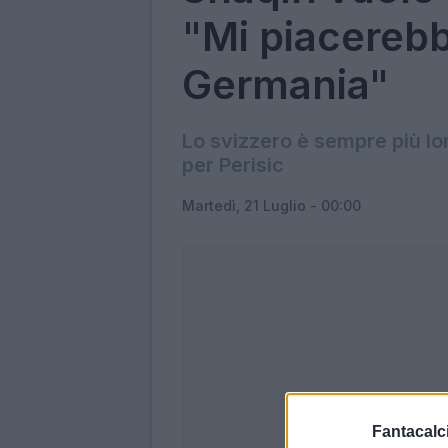
"Mi piacerebb
Germania"
Lo svizzero è sempre più lon
per Perisic
Martedì, 21 Luglio - 00:00
Fantacalci