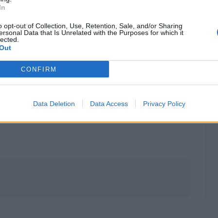
In
di Shaqiri allo Schalke si dovesse
be l’affondo per Perisic
, da tempo obiettivo di
o opt-out of Collection, Use, Retention, Sale, and/or Sharing
ersonal Data that Is Unrelated with the Purposes for which it
lected.
Out
CONFIRM
Data Deletion
Data Access
Privacy Policy