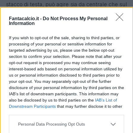
stacco di testa, può agire sia da centrale che sul
centro sinistra di una difesa a tre. Lo scorso
Fantacalcio.it -
Do Not Process My Personal
anno ha disputato una stagione normale, con un
Information
solo goal all'attivo ma garantendo una titolarità
costante, tenendo spesso in piedi una difesa che
If you wish to opt-out of the sale, sharing to third parties, or
processing of your personal or sensitive information for
ha dovuto fare i conti con numerose assenze e
targeted advertising by us, please use the below opt-out
tanti cambi di formazione.
section to confirm your selection. Please note that after your
Media voto e Fantamedia alle Euroleghe
pari al
opt-out request is processed you may continue seeing
interest-based ads based on personal information utilized by
5.66 per lui nello scorso anno, mentre nella
us or personal information disclosed to third parties prior to
stagione precedente furono 4 le reti messe a
your opt-out. You may separately opt-out of the further
referto. Un giocatore di spessore, pericoloso in
disclosure of your personal information by third parties on the
IAB’s list of downstream participants. This information may
area avversaria sulle palle inattive che, vista la
also be disclosed by us to third parties on the
IAB’s List of
giovane età è in continua crescita.
Downstream Participants
that may further disclose it to other
third parties.
N’Dicka alla Roma: l'annuncio di Tiago
Pinto
Personal Data Processing Opt Outs