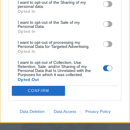
I want to opt-out of the Sharing of my
“Nonostante la giovane età Evan ha già
personal data.
Opted In
maturato un’esperienza importante, in uno dei
campionati di maggior prestigio e con un titolo
I want to opt-out of the Sale of my
Personal Data.
europeo conseguito da protagonista. Era un
Opted In
calciatore particolarmente ambito a livello
I want to opt-out of processing my
internazionale e siamo davvero felici che
Personal Data for Targeted Advertising.
Opted In
abbia scelto di vestire la maglia della Roma”.
I want to opt-out of Collection, Use,
Retention, Sale, and/or Sharing of my
Personal Data that Is Unrelated with the
Purposes for which it was collected.
Opted Out
CONFIRM
Data Deletion
Data Access
Privacy Policy