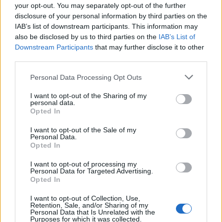
your opt-out. You may separately opt-out of the further
interessare all'Inter, mentre nonostante le
disclosure of your personal information by third parties on the
prestazioni positive degli ultimi tempi, Matri
IAB’s list of downstream participants. This information may
also be disclosed by us to third parties on the
IAB’s List of
sembra essere comunque destinato in uscita.
Downstream Participants
that may further disclose it to other
third parties.
Ma la Juve dovrà guardarsi anche dagli attacchi
Personal Data Processing Opt Outs
ai giocatori ritenuti non in esubero: uno di questi
è sicuramente Martin Caceres, da riserva di
I want to opt-out of the Sharing of my
personal data.
lusso a pedina fondamentale in questi mesi
Opted In
d'assenza prolungata di Giorgio Chiellini. Sul
I want to opt-out of the Sale of my
Personal Data.
nazionale uruguaiano, come ci informa
Canale
Opted In
Juve
, avrebbero messo gli occhi Arsenal e
I want to opt-out of processing my
Manchester United, interessate e piacevolmente
Personal Data for Targeted Advertising.
colpite dalla duttilità del giocatore e dalle
Opted In
discrete qualità tecniche anche in fase di
I want to opt-out of Collection, Use,
Retention, Sale, and/or Sharing of my
costruzione. Quale futuro per il difensore
Personal Data that Is Unrelated with the
Purposes for which it was collected.
bianconero?