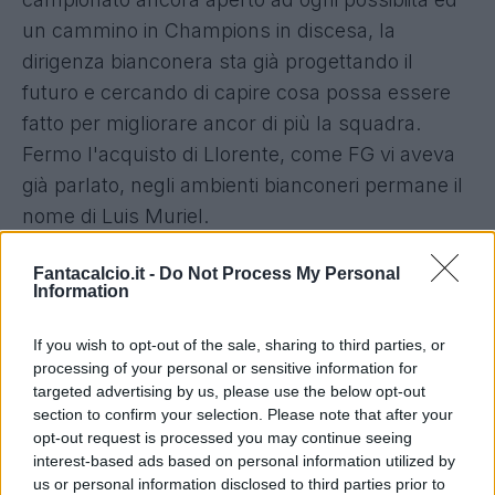
un cammino in Champions in discesa, la
dirigenza bianconera sta già progettando il
futuro e cercando di capire cosa possa essere
fatto per migliorare ancor di più la squadra.
Fermo l'acquisto di Llorente, come FG vi aveva
già parlato, negli ambienti bianconeri permane il
nome di Luis Muriel.
Fantacalcio.it -
Do Not Process My Personal
Legato all'Udinese da un contratto fino al 2017, il
Information
giocatore piace a mezza Serie A ed il costo del
cartellino si aggirerebbe attorno ai 13 milioni di
If you wish to opt-out of the sale, sharing to third parties, or
euro. L'operazione Muriel non escluderebbe
processing of your personal or sensitive information for
targeted advertising by us, please use the below opt-out
quella
Gomez
, di cui, sempre FG, vi aveva
section to confirm your selection. Please note that after your
parlato stamane. Una Juve quindi tutta
opt-out request is processed you may continue seeing
all'attacco, costretta a quel punto però a cedere
interest-based ads based on personal information utilized by
us or personal information disclosed to third parties prior to
alcuni dei suoi pezzi attuali: Quagliarella sembra