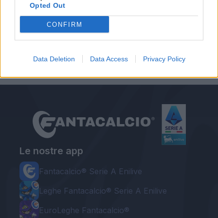
Opted Out
CONFIRM
Autore
Redazione Fantacalcio.it
Data Deletion
Data Access
Privacy Policy
Le nostre app
Fantacalcio® Serie A Enilive
Leghe Fantacalcio® Serie A Enilive
EuroLeghe Fantacalcio®