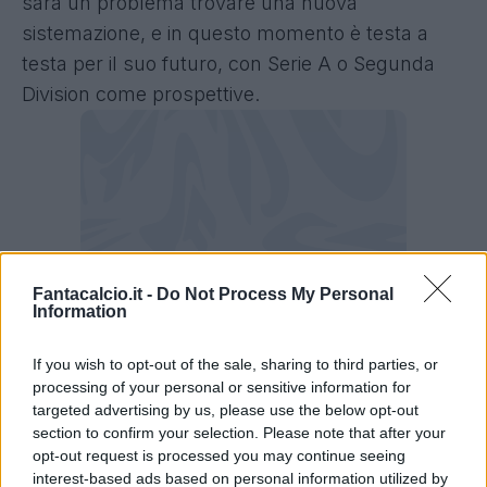
sarà un problema trovare una nuova
sistemazione, e in questo momento è testa a
testa per il suo futuro, con Serie A o Segunda
Division come prospettive.
Fantacalcio.it -
Do Not Process My Personal
Information
If you wish to opt-out of the sale, sharing to third parties, or
processing of your personal or sensitive information for
targeted advertising by us, please use the below opt-out
Venuti, testa a testa tra Genoa e
section to confirm your selection. Please note that after your
Espanyol?
opt-out request is processed you may continue seeing
interest-based ads based on personal information utilized by