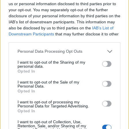
Per Venuti c'è in prima fila il Genoa: i rossoblu di
us or personal information disclosed to third parties prior to
Gilardino neopromossi in Serie A sono con
your opt-out. You may separately opt-out of the further
disclosure of your personal information by third parties on the
decisione sul terzino ma devono guardarsi dalla
IAB’s list of downstream participants. This information may
concorrenza spagnola: il giocatore in uscita dalla
also be disclosed by us to third parties on the
IAB’s List of
Fiorentina piace all'Espanyol, che dopo la
Downstream Participants
that may further disclose it to other
third parties.
retrocessione punta a un mercato di livello per
l'immediato ritorno in Liga.
Personal Data Processing Opt Outs
I want to opt-out of the Sharing of my
personal data.
Opted In
I want to opt-out of the Sale of my
Personal Data.
Opted In
I want to opt-out of processing my
Personal Data for Targeted Advertising.
Opted In
I want to opt-out of Collection, Use,
Retention, Sale, and/or Sharing of my