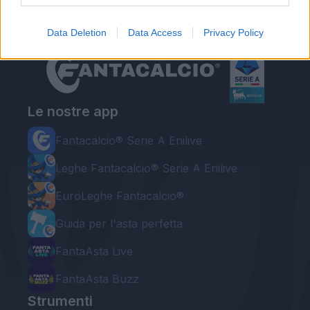
Data Deletion
Data Access
Privacy Policy
Le nostre app
Fantacalcio® Serie A Enilive
Leghe Fantacalcio® Serie A Enilive
EuroLeghe Fantacalcio®
Guida per l'asta perfetta
FantaAsta Live
FantaAsta Buzz
Strumenti