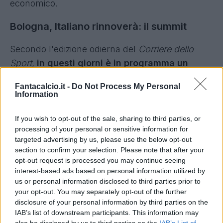
economico.
Bologna, Italiano rinnoverà: il summit
Secondo l'edizione odierna del
Corriere dello
Sport
,
in questi giorni è in programma un
summit tra presidenza, dirigenza e allenatore
Fantacalcio.it -
Do Not Process My Personal
per discutere del rinnovo di Italiano
. Gli Stati
Information
Generali del Bologna si riuniranno nelle sedi
opportune per blindare il futuro del trainer italo-
If you wish to opt-out of the sale, sharing to third parties, or
processing of your personal or sensitive information for
tedesco.
targeted advertising by us, please use the below opt-out
section to confirm your selection. Please note that after your
Nonostante qualche rumors di mercato,
la
opt-out request is processed you may continue seeing
permanenza di Italiano in Emilia-Romagna è
interest-based ads based on personal information utilized by
us or personal information disclosed to third parties prior to
fuori discussione
. L'AD Fenucci e la presidenza
your opt-out. You may separately opt-out of the further
Saputo sono pronti a prolungare e ad adeguare
disclosure of your personal information by third parties on the
l'ingaggio di Vincenzo Italiano.
IAB’s list of downstream participants. This information may
also be disclosed by us to third parties on the
IAB’s List of