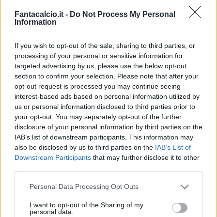
inglese.
L'attaccante, dal canto suo, ha già
Fantacalcio.it -
Do Not Process My Personal
espresso il desiderio di vestire la maglia
Information
giallorossa, un elemento che sta accelerando il
If you wish to opt-out of the sale, sharing to third parties, or
buon esito della trattativa. A breve potrebbe
processing of your personal or sensitive information for
arrivare la fumata bianca:
Ferguson è pronto a
targeted advertising by us, please use the below opt-out
diventare un nuovo calciatore della Roma.
section to confirm your selection. Please note that after your
opt-out request is processed you may continue seeing
interest-based ads based on personal information utilized by
Roma: arriva anche Wesley
us or personal information disclosed to third parties prior to
your opt-out. You may separately opt-out of the further
La Roma è a un passo dal chiudere un altro
disclosure of your personal information by third parties on the
rinforzo per la nuova stagione.
Il club
IAB’s list of downstream participants. This information may
also be disclosed by us to third parties on the
IAB’s List of
giallorosso ha presentato una nuova offerta
Downstream Participants
that may further disclose it to other
al Flamengo per il terzino Wesley: 25 milioni
third parties.
di euro più bonus.
L’intesa tra le parti è vicina,
Personal Data Processing Opt Outs
con il giocatore che ha già fatto sapere di voler
vestire solo la maglia della Roma, escludendo
I want to opt-out of the Sharing of my
personal data.
ogni ipotesi di trasferimento allo Zenit.
Il