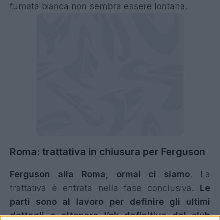
fumata bianca non sembra essere lontana.
Roma: trattativa in chiusura per Ferguson
Ferguson alla Roma, ormai ci siamo
. La
trattativa è entrata nella fase conclusiva.
Le
parti sono al lavoro per definire gli ultimi
dettagli e ottenere l’ok definitivo dal club