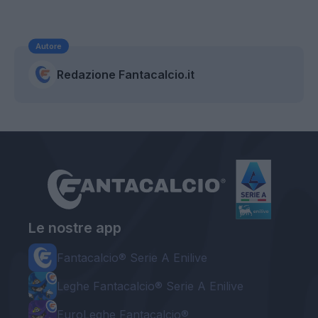
Autore
Redazione Fantacalcio.it
Le nostre app
Fantacalcio® Serie A Enilive
Leghe Fantacalcio® Serie A Enilive
EuroLeghe Fantacalcio®