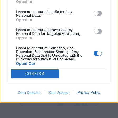
Opted In
Flamengo, però, non darà il via libera alla
I want to opt-out of the Sale of my
cessione finché non avrà trovato un
Personal Data.
Opted In
sostituto, preferibilmente un altro terzino
brasiliano,
a causa del limite già raggiunto di
I want to opt-out of processing my
Personal Data for Targeted Advertising.
giocatori extracomunitari.
Opted In
I want to opt-out of Collection, Use,
Retention, Sale, and/or Sharing of my
Personal Data that Is Unrelated with the
Purposes for which it was collected.
Opted Out
CONFIRM
Data Deletion
Data Access
Privacy Policy