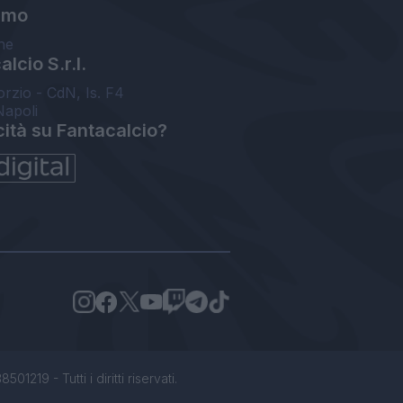
amo
ne
lcio S.r.l.
orzio - CdN, Is. F4
Napoli
cità su Fantacalcio?
1219 - Tutti i diritti riservati.