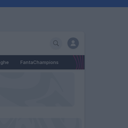
eghe
FantaChampions