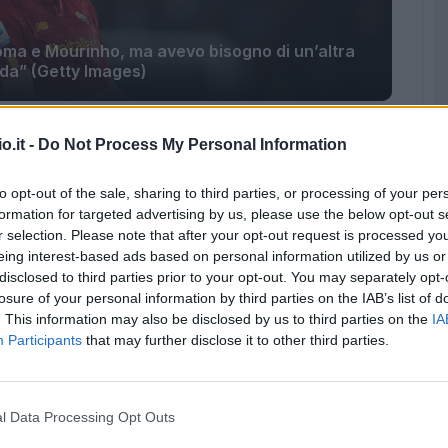
 Roma e Mourinho, ma avevo bisogno di un’altra
ida” (Getty Images)
a sorpresa la Roma in questa sessione di
o.it -
Do Not Process My Personal Information
e il progetto tecnico del
Rennes
in vista delle
x centrocampista giallorosso ha rilasciato le
to opt-out of the sale, sharing to third parties, or processing of your per
formation for targeted advertising by us, please use the below opt-out s
nferenza stampa della sua presentazione con il
r selection. Please note that after your opt-out request is processed y
eing interest-based ads based on personal information utilized by us or
disclosed to third parties prior to your opt-out. You may separately opt-
losure of your personal information by third parties on the IAB’s list of
. This information may also be disclosed by us to third parties on the
IA
Participants
that may further disclose it to other third parties.
l Data Processing Opt Outs