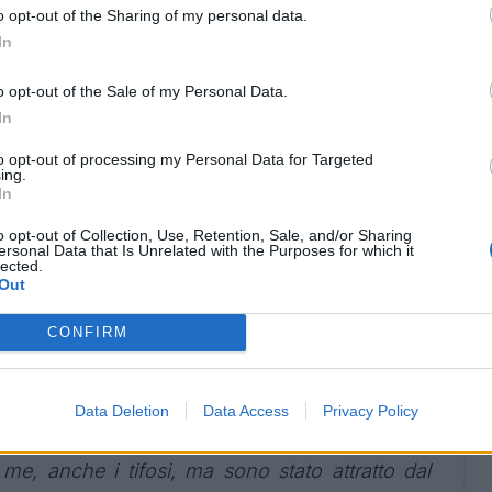
o opt-out of the Sharing of my personal data.
In
o opt-out of the Sale of my Personal Data.
nes
In
o la prima chiamata del Rennes, ho sentito
to opt-out of processing my Personal Data for Targeted
ing.
getto che mi hanno spiegato e fatto vedere è
In
enire qui. Il club sta crescendo e sono felice di
o opt-out of Collection, Use, Retention, Sale, and/or Sharing
o giocato contro alcune squadre francesi, ho
ersonal Data that Is Unrelated with the Purposes for which it
lected.
lterra e poi ho firmato per la Roma dove sono
Out
elice di poter giocare qui, non vedo l'ora di
CONFIRM
esta nuova avventura".
lla Roma
Data Deletion
Data Access
Privacy Policy
a è un grande club con un grande allenatore.
n me, anche i tifosi, ma sono stato attratto dal