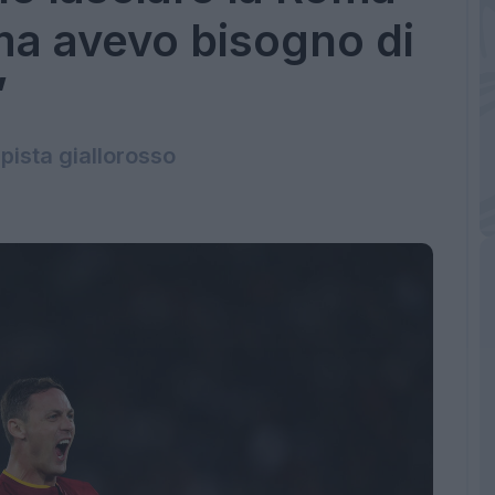
ma avevo bisogno di
”
pista giallorosso