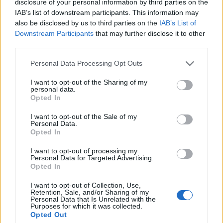
disclosure of your personal information by third parties on the
sicuramente anche nei prossimi giorni. La
IAB’s list of downstream participants. This information may
priorità del giocatore, però, è quella di trasferirsi
also be disclosed by us to third parties on the
IAB’s List of
Downstream Participants
that may further disclose it to other
a Milano, alla corte di Cristian Chivu.
third parties.
Personal Data Processing Opt Outs
I want to opt-out of the Sharing of my
personal data.
Opted In
I want to opt-out of the Sale of my
Personal Data.
Opted In
I want to opt-out of processing my
Personal Data for Targeted Advertising.
Opted In
I want to opt-out of Collection, Use,
Retention, Sale, and/or Sharing of my
Personal Data that Is Unrelated with the
Purposes for which it was collected.
Opted Out
Autore