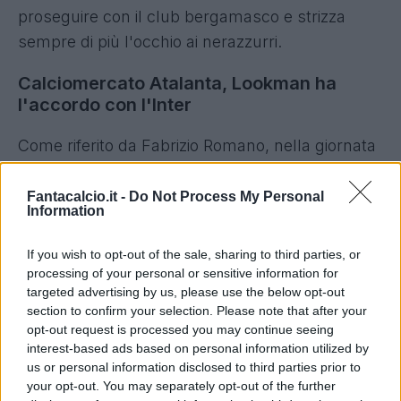
proseguire con il club bergamasco e strizza
sempre di più l'occhio ai nerazzurri.
Calciomercato Atalanta, Lookman ha
l'accordo con l'Inter
Come riferito da Fabrizio Romano, nella giornata
di oggi
il giocatore e l'Inter hanno raggiunto
un accordo di massima sul contratto
. Definiti
Fantacalcio.it -
Do Not Process My Personal
Information
tutti gli aspetti e tutti i dettagli. Adesso, però, la
palla è nelle mani dei due club: la Dea chiede
If you wish to opt-out of the sale, sharing to third parties, or
cifre importanti, ma al momento l'Inter ha
processing of your personal or sensitive information for
targeted advertising by us, please use the below opt-out
messo sul piatto solamente 40 milioni, una cifra
section to confirm your selection. Please note that after your
che l'Atalanta non ha alcuna intenzione di
opt-out request is processed you may continue seeing
accettare.
interest-based ads based on personal information utilized by
us or personal information disclosed to third parties prior to
your opt-out. You may separately opt-out of the further
Il braccio di ferro tra i due club proseguirà