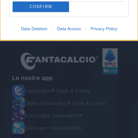
CONFIRM
Redazione Fantacalcio.it
Data Deletion
Data Access
Privacy Policy
Le nostre app
Fantacalcio® Serie A Enilive
Leghe Fantacalcio® Serie A Enilive
EuroLeghe Fantacalcio®
Guida per l'asta perfetta