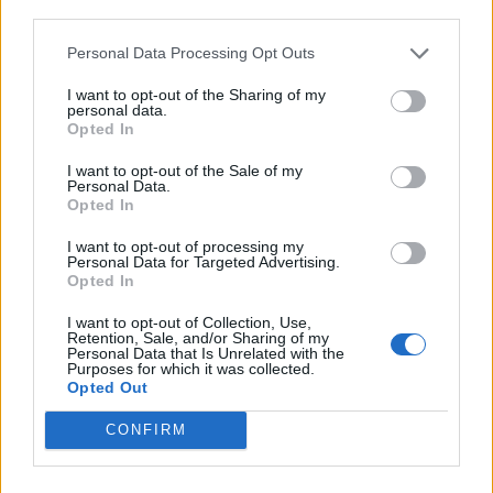
third parties.
serie A. Il calciatore ha così commentato il
Personal Data Processing Opt Outs
trasferimento sulla propria pagina Facebook:
"
Da oggi ri-inizia un nuovo capitolo con la
I want to opt-out of the Sharing of my
personal data.
maglia del toro!
"
Opted In
I want to opt-out of the Sale of my
Personal Data.
Pubblicazione
di
Fabio Quagliarella
.
Opted In
I want to opt-out of processing my
Personal Data for Targeted Advertising.
Opted In
Autore
I want to opt-out of Collection, Use,
Retention, Sale, and/or Sharing of my
Personal Data that Is Unrelated with the
Redazione Fantacalcio.it
Purposes for which it was collected.
Opted Out
CONFIRM