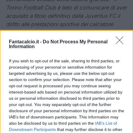
Torino Football Club è lieto di comunicare di aver
acquisito a titolo definitivo dalla Juventus FC il
diritto alle prestazioni sportive del calciatore
Fabio Quagliarella
".
Fantacalcio.it -
Do Not Process My Personal
Information
Anche la società bianconera ha ufficializzato
l'accordo: "
La Juventus comunica di aver
If you wish to opt-out of the sale, sharing to third parties, or
perfezionato l’accordo con il Torino Football
processing of your personal or sensitive information for
targeted advertising by us, please use the below opt-out
Club S.p.A. per la cessione a titolo definitivo del
section to confirm your selection. Please note that after your
diritto alle prestazioni sportive del calciatore
opt-out request is processed you may continue seeing
Fabio Quagliarella per un importo di €3,5 milioni
interest-based ads based on personal information utilized by
us or personal information disclosed to third parties prior to
pagabili in tre anni. Tale operazione genera un
your opt-out. You may separately opt-out of the further
effetto economico positivo di circa €0,9 milioni
".
disclosure of your personal information by third parties on the
IAB’s list of downstream participants. This information may
also be disclosed by us to third parties on the
IAB’s List of
Per Quagliarella si tratta di un ritorno alle origini,
Downstream Participants
that may further disclose it to other
visto che con la maglia granata ha esordito in