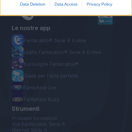
Data Deletion
Data Access
Privacy Policy
Le nostre app
Fantacalcio® Serie A Enilive
Leghe Fantacalcio® Serie A Enilive
EuroLeghe Fantacalcio®
Guida per l'asta perfetta
FantaAsta Live
FantaAsta Buzz
Strumenti
Probabili formazioni
Voti Fantacalcio Serie A
Rigoristi Serie A