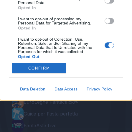
Redazione Fantacalcio.it
Personal Data.
Opted In
I want to opt-out of processing my
Personal Data for Targeted Advertising.
Opted In
I want to opt-out of Collection, Use,
Retention, Sale, and/or Sharing of my
Personal Data that Is Unrelated with the
Purposes for which it was collected.
Opted Out
Le nostre app
CONFIRM
Fantacalcio® Serie A Enilive
Data Deletion
Data Access
Privacy Policy
Leghe Fantacalcio® Serie A Enilive
EuroLeghe Fantacalcio®
Guida per l'asta perfetta
FantaAsta Live