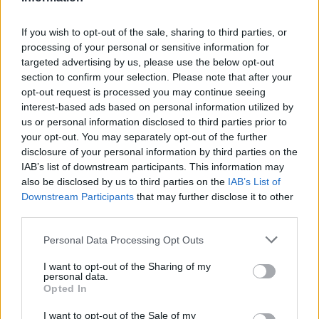
squadra nonostante una parte di stagione
If you wish to opt-out of the sale, sharing to third parties, or
buona da parte di Seedorf, sembrava poter
processing of your personal or sensitive information for
rientrare a Milano tramite una formula vicina a
targeted advertising by us, please use the below opt-out
quella del prestito per sei mesi.
section to confirm your selection. Please note that after your
opt-out request is processed you may continue seeing
interest-based ads based on personal information utilized by
Poi la smentita, arrivata da Gianluca Di Marzio,
us or personal information disclosed to third parties prior to
che ha confermato le intenzioni della società
your opt-out. You may separately opt-out of the further
disclosure of your personal information by third parties on the
rossonera: come in queste ore anche FG vi sta
IAB’s list of downstream participants. This information may
informando, il Milan vuole proseguire con i suoi
also be disclosed by us to third parties on the
IAB’s List of
giovani e non ha intenzione di riaffidarsi ad un
Downstream Participants
that may further disclose it to other
third parties.
pur 36enne di lusso come Seedorf. Per adesso,
e anche per il prossimo futuro, le strategie del
Personal Data Processing Opt Outs
Milan rimangono e rimarranno altre.
I want to opt-out of the Sharing of my
personal data.
Opted In
Autore
I want to opt-out of the Sale of my