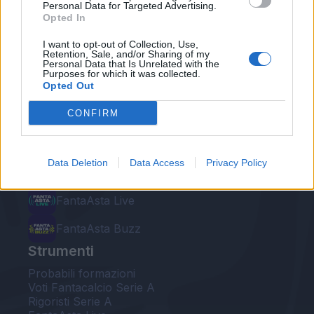
Personal Data for Targeted Advertising.
Opted In
I want to opt-out of Collection, Use,
Retention, Sale, and/or Sharing of my
Le nostre app
Personal Data that Is Unrelated with the
Purposes for which it was collected.
Opted Out
Fantacalcio® Serie A Enilive
CONFIRM
Leghe Fantacalcio® Serie A Enilive
EuroLeghe Fantacalcio®
Data Deletion
Data Access
Privacy Policy
Guida per l'asta perfetta
FantaAsta Live
FantaAsta Buzz
Strumenti
Probabili formazioni
Voti Fantacalcio Serie A
Rigoristi Serie A