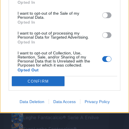
Opted In
ne sapremo di più.
I want to opt-out of the Sale of my
Personal Data.
Autore
Opted In
Redazione Fantacalcio.it
I want to opt-out of processing my
Personal Data for Targeted Advertising.
Opted In
I want to opt-out of Collection, Use,
Retention, Sale, and/or Sharing of my
Personal Data that Is Unrelated with the
Purposes for which it was collected.
Opted Out
CONFIRM
Le nostre app
Data Deletion
Data Access
Privacy Policy
Fantacalcio® Serie A Enilive
Leghe Fantacalcio® Serie A Enilive