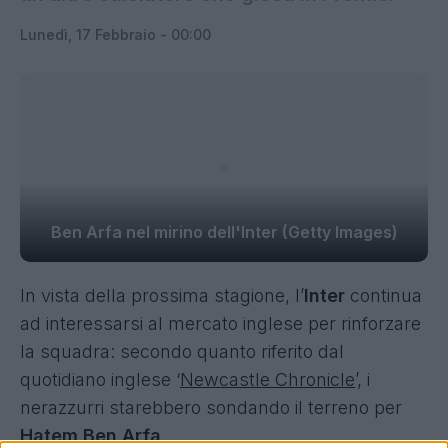
Lunedì, 17 Febbraio - 00:00
Ben Arfa nel mirino dell'Inter (Getty Images)
In vista della prossima stagione, l’
Inter
continua
ad interessarsi al mercato inglese per rinforzare
la squadra: secondo quanto riferito dal
quotidiano inglese ‘
Newcastle Chronicle
’, i
nerazzurri starebbero sondando il terreno per
Hatem Ben Arfa
.