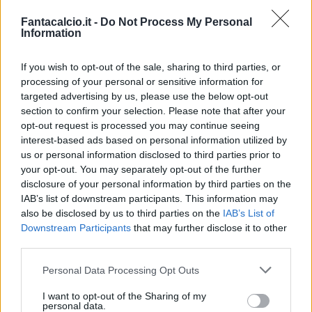
Fantacalcio.it -
Do Not Process My Personal
Gli inglesi avrebbero infatti deciso di mettere sul
Information
mercato il trequartista francese, attirando
If you wish to opt-out of the sale, sharing to third parties, or
l’interesse di diverse squadre europee: tra
processing of your personal or sensitive information for
queste ci sarebbe anche l’Inter. Il Newcastle
targeted advertising by us, please use the below opt-out
chiede 7 milioni per il cartellino di Ben Harfa,
section to confirm your selection. Please note that after your
opt-out request is processed you may continue seeing
stessa cifra che i ‘Magpies’ sborsarono nel 2011
interest-based ads based on personal information utilized by
per acquistarlo dal Marsiglia.
us or personal information disclosed to third parties prior to
your opt-out. You may separately opt-out of the further
disclosure of your personal information by third parties on the
Sul fronte Vidic, intanto, arrivano novità. L'agente
IAB’s list of downstream participants. This information may
del calciatore, rispondendo a chi gli chiedeva
also be disclosed by us to third parties on the
IAB’s List of
quale fosse la situazione del suo assistito e se
Downstream Participants
that may further disclose it to other
third parties.
avesse già un accordo col club nerazzurro, ha
risposto: “
Posso dire che presto un comunicato
Personal Data Processing Opt Outs
chiarirà il futuro del ragazzo
“. Queste le parole
I want to opt-out of the Sharing of my
riportate da
calciomercato.it
. Insomma, a breve
personal data.