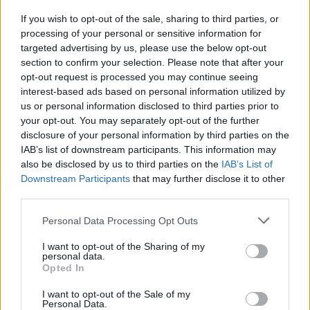
formalizzare il passaggio a titolo temporaneo di
If you wish to opt-out of the sale, sharing to third parties, or
Kolo Muani alla Juventus.
processing of your personal or sensitive information for
targeted advertising by us, please use the below opt-out
section to confirm your selection. Please note that after your
L'operazione non sarebbe a rischio
, ma prima
opt-out request is processed you may continue seeing
c'è da risolvere uno degli attuali prestiti in
interest-based ads based on personal information utilized by
maniera definitiva. Come? Richiamando o
us or personal information disclosed to third parties prior to
your opt-out. You may separately opt-out of the further
cedendo in maniera definitiva calciatori come
disclosure of your personal information by third parties on the
Xavi Simmons, Bernat, Soler, Mukiele, Sanches
IAB’s list of downstream participants. This information may
e Ndour.
also be disclosed by us to third parties on the
IAB’s List of
Downstream Participants
that may further disclose it to other
third parties.
Personal Data Processing Opt Outs
I want to opt-out of the Sharing of my
personal data.
Opted In
I want to opt-out of the Sale of my
Personal Data.