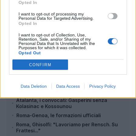
Opted In
I want to opt-out of processing my
Personal Data for Targeted Advertising.
Opted In
I want to opt-out of Collection, Use,
Retention, Sale, and/or Sharing of my
Personal Data that Is Unrelated with the
Purposes for which it was collected.
Autore
Opted Out
Redazione Fantacalcio.it
CONFIRM
Data Deletion
Data Access
Privacy Policy
Leggi anche...
Atalanta, i convocati: Gasperini senza
Kolasinac e Kossounou
Roma-Genoa, le formazioni ufficiali
Roma, Ghisolfi: "Lavoriamo per Rensch. Su
Frattesi..."