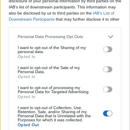
disclosure of your personal information by third parties on the
Nottingham, l'ex Udinese potrebbe ritrovare
IAB’s list of downstream participants. This information may
nuova linfa alla Lazio in caso di scambio in porto
also be disclosed by us to third parties on the
IAB’s List of
Downstream Participants
that may further disclose it to other
tra i due club.
third parties.
Personal Data Processing Opt Outs
I want to opt-out of the Sharing of my
personal data.
Opted In
I want to opt-out of the Sale of my
Personal Data.
Opted In
I want to opt-out of processing my
Personal Data for Targeted Advertising.
Opted In
I want to opt-out of Collection, Use,
Retention, Sale, and/or Sharing of my
Personal Data that Is Unrelated with the
Purposes for which it was collected.
Opted Out
Autore