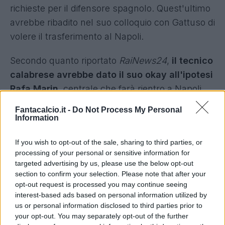
richieste per il difensore spagnolo. Quest'ultimo
avrebbe ribadito nel suo colloquio con Gattuso di
volere il trasferimento al Napoli.
Secondo quanto riportato
RaiNews24
,
il tecnico
calabrese avrebbe dato il suo okay all'ipotesi
Rafa Marin
, centrale che farà rientro a Napoli
dopo il prestito al Villarreal. Può essere lui il
Fantacalcio.it -
Do Not Process My Personal
nome chiave capace di sbloccare l'affare tra gli
Information
azzurri e la Lazio.
If you wish to opt-out of the sale, sharing to third parties, or
Lazio, occhio anche a Lucca nello
processing of your personal or sensitive information for
targeted advertising by us, please use the below opt-out
scambio col Napoli
section to confirm your selection. Please note that after your
opt-out request is processed you may continue seeing
Un altro nome molto gradito a Gennaro Gattuso,
interest-based ads based on personal information utilized by
poi,
risulta essere anche Lorenzo Lucca
. Dopo
us or personal information disclosed to third parties prior to
your opt-out. You may separately opt-out of the further
una stagione fallimentare tra Napoli e