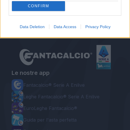
CONFIRM
Redazione Fantacalcio.it
Data Deletion
Data Access
Privacy Policy
Le nostre app
Fantacalcio® Serie A Enilive
Leghe Fantacalcio® Serie A Enilive
EuroLeghe Fantacalcio®
Guida per l'asta perfetta