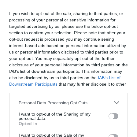
scritta al calciatore, che ha tempo fino a domani
per dare una risposta definitiva.
If you wish to opt-out of the sale, sharing to third parties, or
processing of your personal or sensitive information for
Calciomercato Lazio, piace Bonucci: il
targeted advertising by us, please use the below opt-out
piano per la difesa
section to confirm your selection. Please note that after your
opt-out request is processed you may continue seeing
interest-based ads based on personal information utilized by
In queste 48 ore
Leonardo Bonucci dovrà
us or personal information disclosed to third parties prior to
decidere il suo futuro.
Accettare l'offerta
your opt-out. You may separately opt-out of the further
dell'Union Berlino, rimettersi in gioco in un
disclosure of your personal information by third parties on the
IAB’s list of downstream participants. This information may
campionato nuovo, oppure aspettare la Lazio,
also be disclosed by us to third parties on the
IAB’s List of
senza però avere la certezza di un affondo da
Downstream Participants
that may further disclose it to other
parte di Lotito. Il giocatore piace a Sarri che lo ha
third parties.
già allenato alla Juventus. Bonucci
Personal Data Processing Opt Outs
rappresenterebbe un rinforzo d'esperienza nella
I want to opt-out of the Sharing of my
stagione del ritorno in Champions League. Il
personal data.
club di patron Lotito ha fatto un sondaggio,
Opted In
l'interesse è concreto e nella serata di domenica
I want to opt-out of the Sale of my