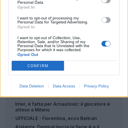
Personal Data.
ci sono stati nuovi contatti con l'entourage.
Al
Opted In
momento, però, il suo ingaggio non
I want to opt-out of processing my
rappresenta una priorità
.
Personal Data for Targeted Advertising.
Opted In
I want to opt-out of Collection, Use,
Retention, Sale, and/or Sharing of my
Personal Data that Is Unrelated with the
Purposes for which it was collected.
Opted Out
Autore
CONFIRM
Redazione Fantacalcio.it
Data Deletion
Data Access
Privacy Policy
Leggi anche...
Inter, è fatta per Arnautovic: il giocatore è
atteso a Milano
UFFICIALE - Fiorentina, ecco Beltran
Atalanta, Demiral lascia la Serie A e il