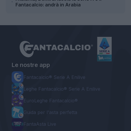
Fantacalcio: andrà in Arabia
Le nostre app
Fantacalcio® Serie A Enilive
Leghe Fantacalcio® Serie A Enilive
EuroLeghe Fantacalcio®
Guida per l'asta perfetta
FantaAsta Live