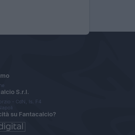
amo
ne
lcio S.r.l.
orzio - CdN, Is. F4
Napoli
cità su Fantacalcio?