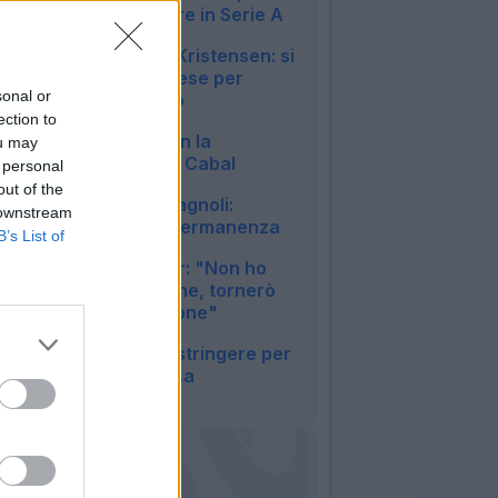
Fortini: può restare in Serie A
13:45
L'Atalanta vuole Kristensen: si
lavora con l'Udinese per
sonal or
trovare l'accordo
ection to
13:31
Bologna, asse con la
ou may
Juventus: spunta Cabal
 personal
10:48
out of the
Lazio, stallo Romagnoli:
 downstream
spunta l'ipotesi permanenza
B’s List of
09:44
Juventus, Bremer: "Non ho
chiesto la cessione, tornerò
presto in condizione"
08:51
Lazio, si prova a stringere per
Hautekiet in difesa
08:16