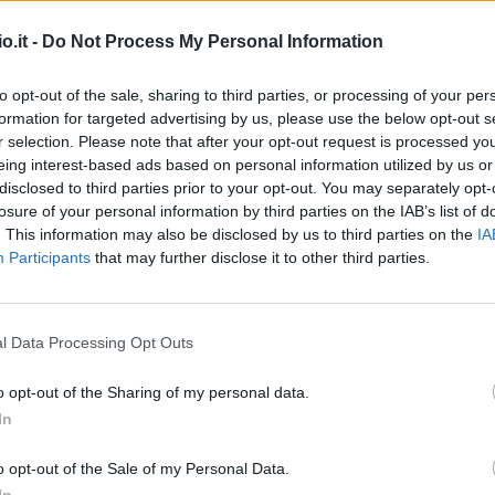
é assalto a Magassa (Getty Images)
o.it -
Do Not Process My Personal Information
er la Roma.
Sancho è l'ultimo nome vagliato
to opt-out of the sale, sharing to third parties, or processing of your per
formation for targeted advertising by us, please use the below opt-out s
ecentissimo (possibile) assalto dell'Inter per
r selection. Please note that after your opt-out request is processed y
vamente l'allarme in casa giallorossa. Col
eing interest-based ads based on personal information utilized by us or
ventuale erede.
disclosed to third parties prior to your opt-out. You may separately opt-
losure of your personal information by third parties on the IAB’s list of
. This information may also be disclosed by us to third parties on the
IA
Participants
that may further disclose it to other third parties.
l Data Processing Opt Outs
o opt-out of the Sharing of my personal data.
In
o opt-out of the Sale of my Personal Data.
In