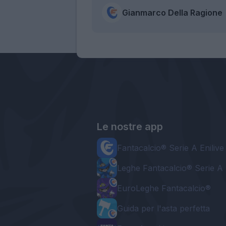
Gianmarco Della Ragione
Le nostre app
Fantacalcio® Serie A Enilive
Leghe Fantacalcio® Serie A 
EuroLeghe Fantacalcio®
Guida per l'asta perfetta