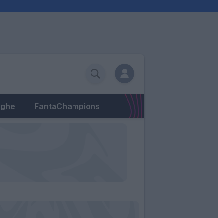
eghe
FantaChampions