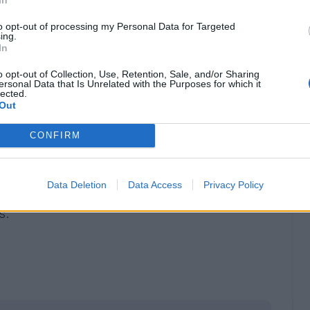
to opt-out of processing my Personal Data for Targeted
ing.
no,
alla Roma piace molto Soungoutou
In
 che ha già rifiutato 13 milioni di euro più
o opt-out of Collection, Use, Retention, Sale, and/or Sharing
ngham Forest all'inizio di questa settimana.
ersonal Data that Is Unrelated with the Purposes for which it
lected.
Out
pitale, la Roma potrebbe tuffarsi proprio sul
probabilmente con un'offerta decisamente più
CONFIRM
ssa, sotto contratto fino al 2029 col Monaco,
esenze e 1 gol
con la squadra monegasca.
Data Deletion
Data Access
Privacy Policy
metri di altezza), prettamente difensivo e
s.