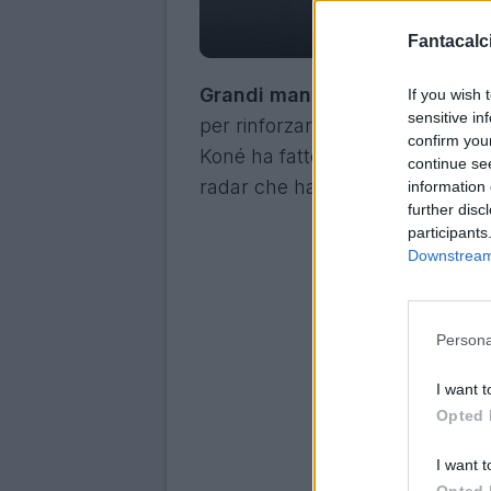
Roma, se parte Kon
Fantacalci
Grandi manovre di mercato p
If you wish 
sensitive in
per rinforzare l'attacco, ma il r
confirm you
Koné ha fatto scattare preventi
continue se
radar che ha già individuato l'e
information 
further disc
participants
Downstream 
Persona
I want t
Opted 
I want t
Opted 