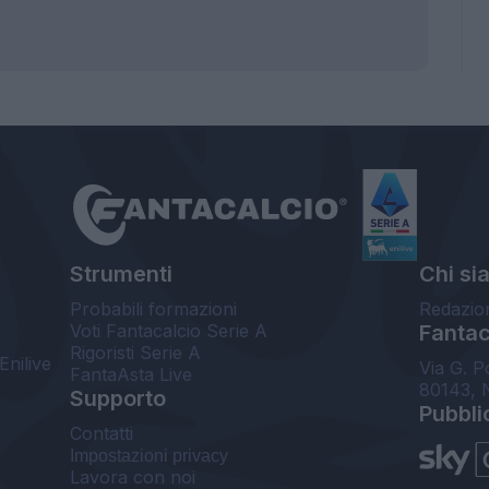
Strumenti
Chi si
Probabili formazioni
Redazio
Voti Fantacalcio Serie A
Fantaca
Rigoristi Serie A
Enilive
Via G. P
FantaAsta Live
80143, 
Supporto
Pubbli
Contatti
Impostazioni privacy
Lavora con noi