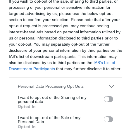
If you wish to opt-out of the sale, sharing to third parties, or
Dopo quattro anni vissuti da protagonista a
processing of your personal or sensitive information for
Bergamo,
Ederson è quindi pronto al grande
targeted advertising by us, please use the below opt-out
section to confirm your selection. Please note that after your
salto in Premier League.
Sul giocatore si era
opt-out request is processed you may continue seeing
mosso anche l’
Atletico Madrid
, che aveva
interest-based ads based on personal information utilized by
mostrato interesse concreto, ma il Manchester
us or personal information disclosed to third parties prior to
your opt-out. You may separately opt-out of the further
United è sempre rimasto in vantaggio nella
disclosure of your personal information by third parties on the
corsa grazie alla volontà di affondare subito il
IAB’s list of downstream participants. This information may
colpo. Nei prossimi giorni dovrebbero arrivare
also be disclosed by us to third parties on the
IAB’s List of
Downstream Participants
that may further disclose it to other
l'annuncio ufficiale del suo addio alla Serie A e al
third parties.
Fantacalcio, anche se rimarrà protagonista nelle
Euroleghe. In giornata
è anche arrivato l'ok
Personal Data Processing Opt Outs
dell'Atalanta alle visite mediche che si
I want to opt-out of the Sharing of my
personal data.
svolgeranno negli Stati Uniti,
dato che
Opted In
Ederson è impegnato con la sua Nazionale ai
I want to opt-out of the Sale of my
Mondiali.
Personal Data.
Opted In