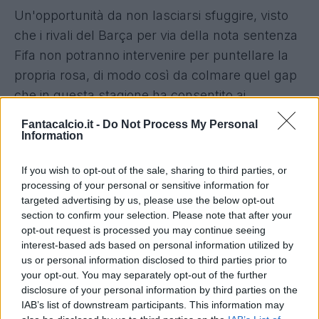
Un'opportunità da non lasciarsi sfuggire, visto
che i rivali del Barça per via della nota sentenza
Fifa non potranno intervenire per puntellare la
propria rosa, di modo così da colmare quel gap
che in questa stagione ha consentito ai
blaugrana di conquistare il secondo Triplete
Fantacalcio.it -
Do Not Process My Personal
della loro storia ed al Real di uscire a mani vuote
Information
dalle tre competizioni in cui ha partecipato.
If you wish to opt-out of the sale, sharing to third parties, or
processing of your personal or sensitive information for
L'ex tecnico del Napoli avrebbe dato già
targeted advertising by us, please use the below opt-out
mandato relativamente alle priorità da lui
section to confirm your selection. Please note that after your
opt-out request is processed you may continue seeing
indicate come fondamentali: da sistemare c'è il
interest-based ads based on personal information utilized by
centrocampo
, anche per via della partenza di
us or personal information disclosed to third parties prior to
Khedira, e considerando il fatto che, con il
your opt-out. You may separately opt-out of the further
disclosure of your personal information by third parties on the
problema Modric, alla prima emergenza, come
IAB’s list of downstream participants. This information may
ad esempio a Torino contro la Juve il Real era