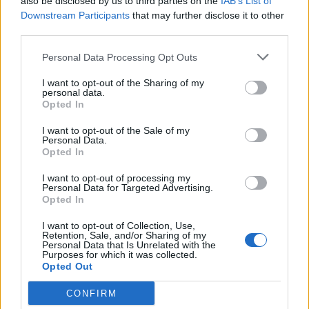
also be disclosed by us to third parties on the
IAB’s List of
stato costretto ad avanzare addirittura Sergio
Downstream Participants
that may further disclose it to other
third parties.
Ramos in zona mediana. Il nome spuntato fuori
nelle ultime ore è quello di
Kondogbia,
ma da
Personal Data Processing Opt Outs
non sottovalutare è anche quello di
Lucas
I want to opt-out of the Sharing of my
Biglia
, metronomo della Lazio di Pioli: trattare
personal data.
Opted In
con Lotito non è mai semplice, e complice
l'annata straordinaria e la finale mondiale
I want to opt-out of the Sale of my
Personal Data.
conquistata meno di 12 mesi fa, la valutazione
Opted In
del giocatore sembrerebbe essere non inferiore
I want to opt-out of processing my
ai
25 milioni.
Basteranno per spaventare il Real?
Personal Data for Targeted Advertising.
Opted In
I want to opt-out of Collection, Use,
Retention, Sale, and/or Sharing of my
Personal Data that Is Unrelated with the
Autore
Purposes for which it was collected.
Opted Out
Redazione Fantacalcio.it
CONFIRM