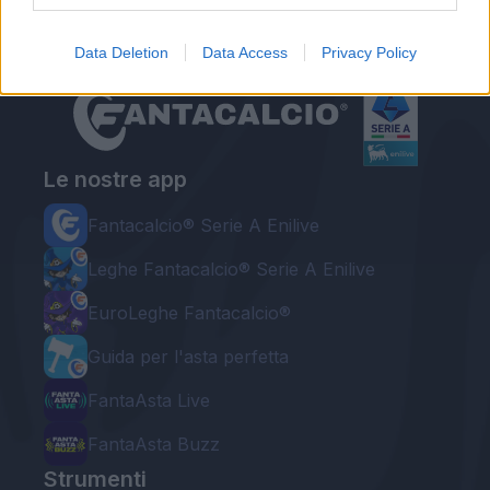
Data Deletion
Data Access
Privacy Policy
Le nostre app
Fantacalcio® Serie A Enilive
Leghe Fantacalcio® Serie A Enilive
EuroLeghe Fantacalcio®
Guida per l'asta perfetta
FantaAsta Live
FantaAsta Buzz
Strumenti