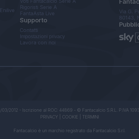
Voti Fantacalcio Serie A
Fantaca
Rigoristi Serie A
Enilive
Via G. P
FantaAsta Live
80143, 
Supporto
Pubbli
Contatti
Impostazioni privacy
Lavora con noi
/03/2012 - Iscrizione al ROC: 44869 - © Fantacalcio S.R.L. P.IVA 1093850
PRIVACY
|
COOKIE
|
TERMINI
Fantacalcio è un marchio registrato da Fantacalcio S.r.l.