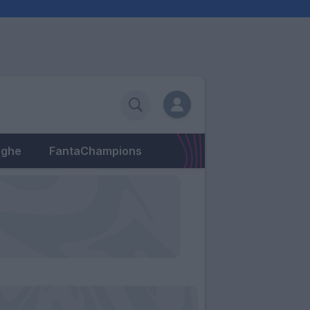
eghe
FantaChampions