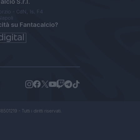
lcio S.r.l.
orzio - CdN, Is. F4
Napoli
cità su Fantacalcio?
1219 - Tutti i diritti riservati.