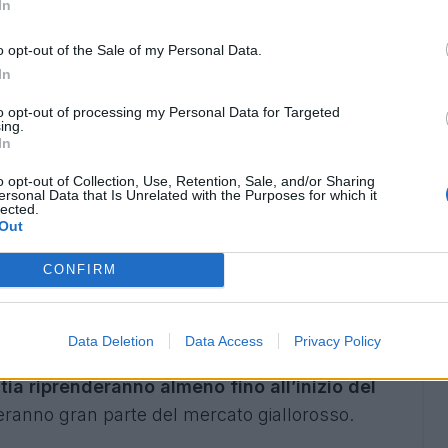
In
 di squadra hanno preso posizione
De Rossi e
ando di trattenere Benatia
e, nonostante le
o opt-out of the Sale of my Personal Data.
In
non sembra essere delle migliori. E’ stato
l’ultimo a scendere in campo per convincere il
to opt-out of processing my Personal Data for Targeted
ing.
In
o opt-out of Collection, Use, Retention, Sale, and/or Sharing
 Repubblica
la cena di giovedì sera, smentita
ersonal Data that Is Unrelated with the Purposes for which it
lected.
il difensore ha portato ad un accordo tra le
Out
o da
Il Corriere dello Sport,
l’i
ntesa non è stata
CONFIRM
sciare Roma
dovrà presentarsi alla dirigenza
ta e congrua.
Data Deletion
Data Access
Privacy Policy
nita.
ia riprenderanno almeno fino all’inizio del
anno gran parte del mercato giallorosso.