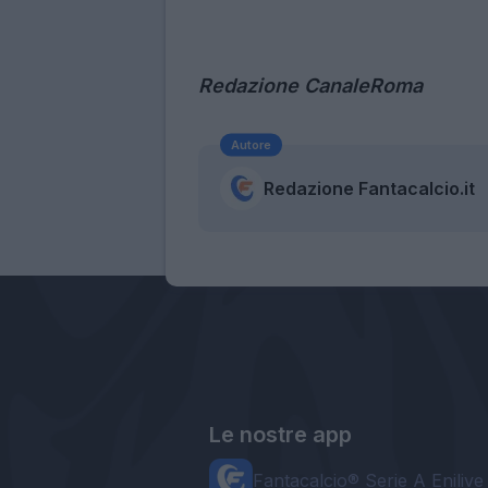
Redazione
CanaleRoma
Autore
Redazione Fantacalcio.it
Le nostre app
Fantacalcio® Serie A Enilive