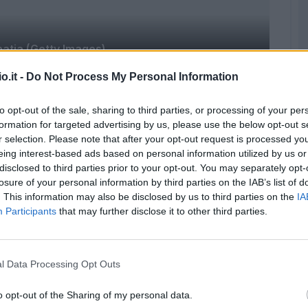
atia (Getty Images)
o.it -
Do Not Process My Personal Information
to opt-out of the sale, sharing to third parties, or processing of your per
 scorso. La Roma si trovava ad Orlando per la
formation for targeted advertising by us, please use the below opt-out s
r selection. Please note that after your opt-out request is processed y
ll’ottima stagione dei giallorossi, dal Marocco
eing interest-based ads based on personal information utilized by us or
disclosed to third parties prior to your opt-out. You may separately opt-
 valutare offerte dei top club europei, su
losure of your personal information by third parties on the IAB’s list of
. This information may also be disclosed by us to third parties on the
IA
Participants
that may further disclose it to other third parties.
o arrivate quelle dell’agente del giocatore,
tribuito a rendere il clima ancora più teso.
fino ad oggi, a molte voci di mercato è stato il
l Data Processing Opt Outs
 Walter Sabatini.
o opt-out of the Sharing of my personal data.