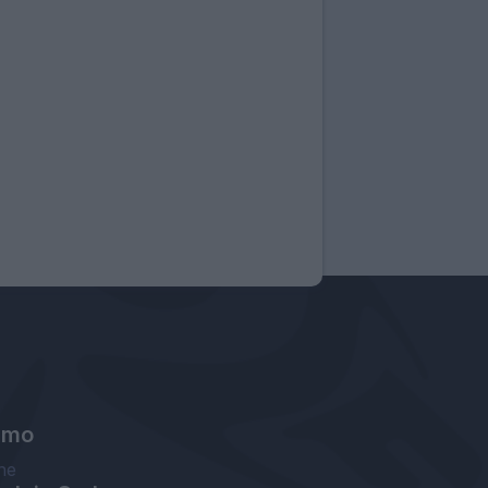
amo
ne