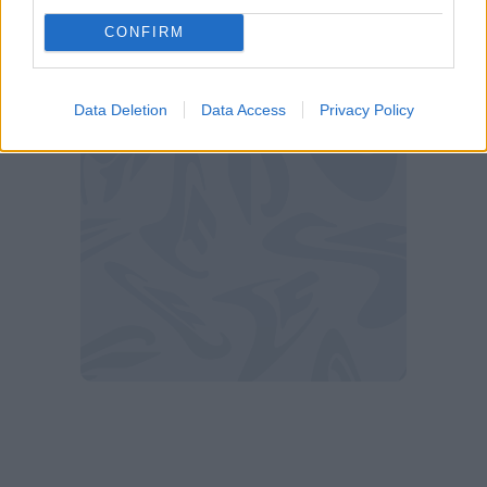
CONFIRM
Da tutta la famiglia neroverde,
benvenuto
Arijanet
!"
Data Deletion
Data Access
Privacy Policy