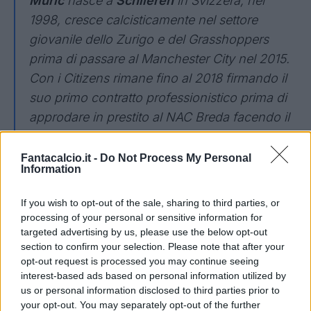
Murić
nasce a
Schlieren
in Svizzera, nel
1998, cresce calcisticamente nel settore
giovanile dello Zurigo e del Grasshoppers
prima di passare al Manchester City nel 2015.
Con i Citizens rimane fino al 2018 firmando il
suo primo contratto professionistico prima di
approdare in prestito al NAC Breda facendo il
suo esordio nel calcio dei grandi il 18 agosto
2018 in Eredivise. In Olanda resta pochissimo
Fantacalcio.it -
Do Not Process My Personal
Information
in quanto verrà richiamato subito a
Manchester e appena un mese più tardi
If you wish to opt-out of the sale, sharing to third parties, or
debutta in Coppa di Lega con gli inglesi
processing of your personal or sensitive information for
targeted advertising by us, please use the below opt-out
rimanendo a Manchester per tutta la stagione.
section to confirm your selection. Please note that after your
Nel luglio 2022 passa al Nottingham Forest
opt-out request is processed you may continue seeing
prima di indossare in vari prestiti europei la
interest-based ads based on personal information utilized by
us or personal information disclosed to third parties prior to
maglia di Girona, Willem II e Adama
your opt-out. You may separately opt-out of the further