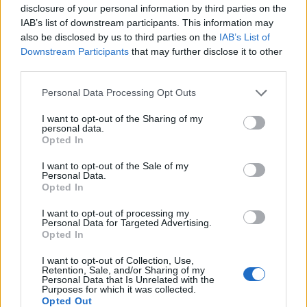
Demirspor. Nel luglio 2022 viene acquistato
disclosure of your personal information by third parties on the
dal Burnley con cui vince la Championship il
IAB’s list of downstream participants. This information may
also be disclosed by us to third parties on the
IAB’s List of
primo anno e al termine del biennio con
Downstream Participants
that may further disclose it to other
i Clarets disputa 51 gare tra il campionato di
third parties.
Seconda Divisione, Premier League e coppe
Personal Data Processing Opt Outs
nazionali. Nel 2024 viene prelevato
dall’
Ipswich Town
con cui disputa, nell’ultima
I want to opt-out of the Sharing of my
personal data.
stagione, 13 presenze in Premier League.
Opted In
I want to opt-out of the Sale of my
Con la maglia della nazionale sceglie di
Personal Data.
rappresentare prima il Montenegro, per via
Opted In
delle sue origini, debuttando con la selezione
I want to opt-out of processing my
Personal Data for Targeted Advertising.
Under-21 nel settembre 2017. Poi, avendo
Opted In
anche origini kosovare dal 2018 decide di
I want to opt-out of Collection, Use,
difendere la porta della nazionale maggiore
Retention, Sale, and/or Sharing of my
Personal Data that Is Unrelated with the
del Kosovo con cui ha collezionato fin qui
Purposes for which it was collected.
oltre 40 presenze.
Opted Out