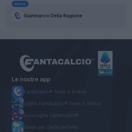
Autore
Gianmarco Della Ragione
Le nostre app
Fantacalcio® Serie A Enilive
Leghe Fantacalcio® Serie A Enilive
EuroLeghe Fantacalcio®
Guida per l'asta perfetta