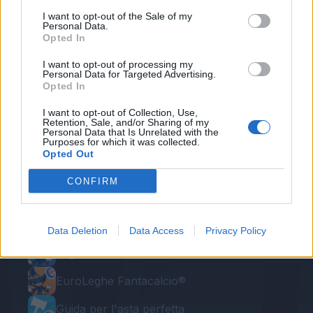
I want to opt-out of the Sale of my
Autore
Personal Data.
Opted In
Redazione Fantacalcio.it
I want to opt-out of processing my
Personal Data for Targeted Advertising.
Opted In
I want to opt-out of Collection, Use,
Retention, Sale, and/or Sharing of my
Personal Data that Is Unrelated with the
Purposes for which it was collected.
Opted Out
CONFIRM
Le nostre app
Fantacalcio® Serie A Enilive
Data Deletion
Data Access
Privacy Policy
Leghe Fantacalcio® Serie A Enilive
EuroLeghe Fantacalcio®
Guida per l'asta perfetta