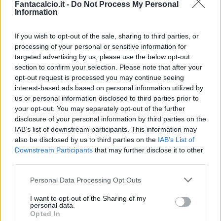
Fantacalcio.it -
Do Not Process My Personal
guidato da Filippo Inzaghi.
Information
If you wish to opt-out of the sale, sharing to third parties, or
Il Milan, con due distinti comunicati, ha
processing of your personal or sensitive information for
ufficializzato l'ingaggio in rossonero di Pablo
targeted advertising by us, please use the below opt-out
Armero e Diego Lopez, entrambi oggi a
section to confirm your selection. Please note that after your
opt-out request is processed you may continue seeing
Milanello, già a disposizione del loro nuovo
interest-based ads based on personal information utilized by
allenatore. Armero ha firmato un contratto che
us or personal information disclosed to third parties prior to
lo lega al Milan fino al 2015, Diego Lopez, invece,
your opt-out. You may separately opt-out of the further
disclosure of your personal information by third parties on the
fino al 2018.
IAB’s list of downstream participants. This information may
also be disclosed by us to third parties on the
IAB’s List of
In serata è previsto un nuovo vertice di mercato
Downstream Participants
that may further disclose it to other
third parties.
per la dirigenza rossonera.
Personal Data Processing Opt Outs
I want to opt-out of the Sharing of my
personal data.
Opted In