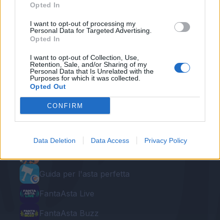
Opted In
I want to opt-out of processing my
Personal Data for Targeted Advertising.
Opted In
I want to opt-out of Collection, Use,
Retention, Sale, and/or Sharing of my
Personal Data that Is Unrelated with the
Purposes for which it was collected.
Opted Out
Le nostre app
CONFIRM
Fantacalcio® Serie A Enilive
Leghe Fantacalcio® Serie A Enilive
Data Deletion
Data Access
Privacy Policy
EuroLeghe Fantacalcio®
Guida per l'asta perfetta
FantaAsta Live
FantaAsta Buzz