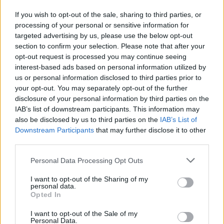
Fiorentina e Lazio era dato considerato tra i più
If you wish to opt-out of the sale, sharing to third parties, or
che probabili partenti.
processing of your personal or sensitive information for
targeted advertising by us, please use the below opt-out
section to confirm your selection. Please note that after your
opt-out request is processed you may continue seeing
Stefano Sabelli
del
Bari
è diventato il nome in
interest-based ads based on personal information utilized by
us or personal information disclosed to third parties prior to
cima alla lista per sostituire De Silvestri.
your opt-out. You may separately opt-out of the further
Cresciuto nelle giovanili della Roma, il terzino è
disclosure of your personal information by third parties on the
stato protagonista di un'ottima stagione.
IAB’s list of downstream participants. This information may
also be disclosed by us to third parties on the
IAB’s List of
Downstream Participants
that may further disclose it to other
Non sarà facile per la Samp spuntarla sulla
third parties.
concorrenza.
Torino
e
Fiorentina
sono sulle sue
Personal Data Processing Opt Outs
tracce da tempo.
I want to opt-out of the Sharing of my
personal data.
Autore
Opted In
Redazione Fantacalcio.it
I want to opt-out of the Sale of my
Personal Data.