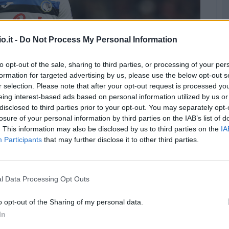
o.it -
Do Not Process My Personal Information
oopmeiners e Lookman? Casi molto simili non
to opt-out of the sale, sharing to third parties, or processing of your per
 da vivere" (Getty Images)
formation for targeted advertising by us, please use the below opt-out s
r selection. Please note that after your opt-out request is processed y
eing interest-based ads based on personal information utilized by us or
vo dell’Atalanta,
è intervenuto ai taccuini de
disclosed to third parties prior to your opt-out. You may separately opt-
losure of your personal information by third parties on the IAB’s list of
mentare le vicende di calciomercato relative
. This information may also be disclosed by us to third parties on the
IA
e e Teun Koopmeiners finito poi alla
Participants
that may further disclose it to other third parties.
la il ds D'Amico
l Data Processing Opt Outs
ntervento:
o opt-out of the Sharing of my personal data.
In