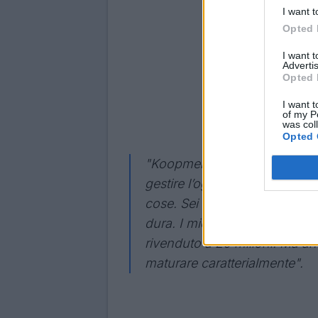
I want t
Opted 
I want 
Advertis
Opted 
I want t
of my P
was col
Opted 
"Koopmeiners e Lookman? Casi
gestire l’oggi dimenticando ch
cose. Sei costretto ad andare
dura. I miei colpi più importan
rivenduto a 20 milioni. Ma an
maturare caratterialmente".