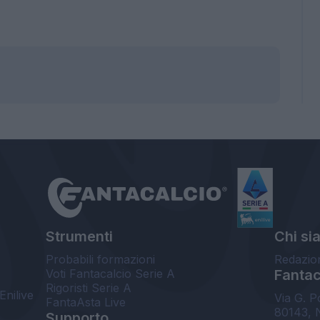
Strumenti
Chi si
Probabili formazioni
Redazio
Voti Fantacalcio Serie A
Fantaca
Rigoristi Serie A
Enilive
Via G. P
FantaAsta Live
80143, 
Supporto