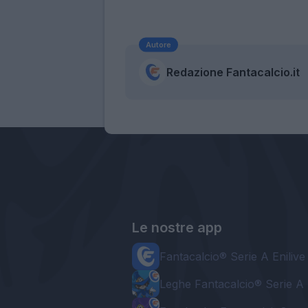
Autore
Redazione Fantacalcio.it
Le nostre app
Fantacalcio® Serie A Enilive
Leghe Fantacalcio® Serie A 