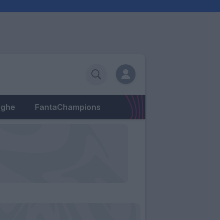
eghe
FantaChampions