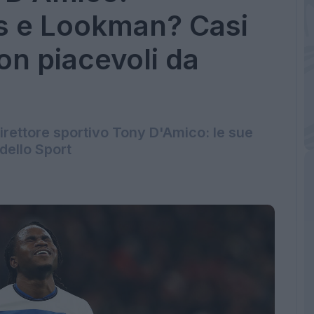
 e Lookman? Casi
on piacevoli da
irettore sportivo Tony D'Amico: le sue
dello Sport