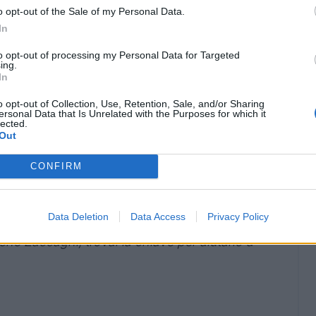
o opt-out of the Sale of my Personal Data.
In
to opt-out of processing my Personal Data for Targeted
ing.
In
o opt-out of Collection, Use, Retention, Sale, and/or Sharing
ersonal Data that Is Unrelated with the Purposes for which it
lected.
Out
 molto simili e non piacevoli da vivere. Devi
CONFIRM
e sono ragazzi con cui ieri ha vissuto mille
 oltre certe emozioni che hai ancora addosso: è
Data Deletion
Data Access
Privacy Policy
ti? Potrei dire Amrabat preso in prestito e
che Zaccagni, trovai la chiave per aiutarlo a