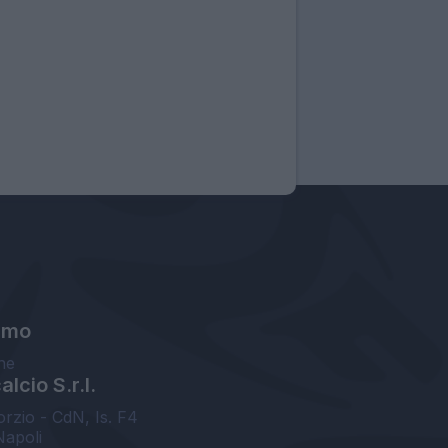
amo
ne
lcio S.r.l.
orzio - CdN, Is. F4
Napoli