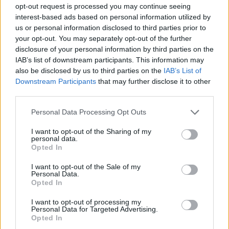
gennaio 2021 che lo ha portato a
opt-out request is processed you may continue seeing
interest-based ads based on personal information utilized by
raccogliere 142 presenze, realizzando 28
us or personal information disclosed to third parties prior to
reti e collezionando 17 assist: un viaggio
your opt-out. You may separately opt-out of the further
lungo che lo ha visto protagonista nella
disclosure of your personal information by third parties on the
IAB’s list of downstream participants. This information may
promozione in Serie A e nella salvezza
also be disclosed by us to third parties on the
IAB’s List of
ottenuta nell’ultima stagione. A Dennis tutto
Downstream Participants
that may further disclose it to other
il Club augura di continuare a raggiungere
third parties.
nuovi importanti successi nel suo percorso
Personal Data Processing Opt Outs
professionale".
I want to opt-out of the Sharing of my
personal data.
Opted In
I want to opt-out of the Sale of my
Personal Data.
Opted In
I want to opt-out of processing my
Personal Data for Targeted Advertising.
Opted In