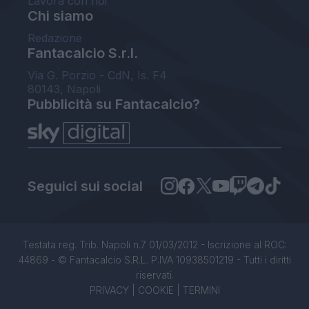
Lavora con noi
Chi siamo
Redazione
Fantacalcio S.r.l.
Via G. Porzio - CdN, Is. F4
80143, Napoli
Pubblicità su Fantacalcio?
Seguici sui social
Testata reg. Trib. Napoli n.7 01/03/2012 - Iscrizione al ROC:
44869 - © Fantacalcio S.R.L. P.IVA 10938501219 - Tutti i diritti
riservati.
PRIVACY
|
COOKIE
|
TERMINI