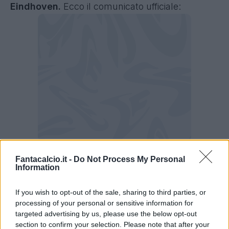
Eindhoven.
Ecco il comunicato ufficiale:
Fantacalcio.it -
Do Not Process My Personal
Parma, Man va al Psv: il comunicato
Information
"
Parma Calcio comunica che Dennis Man
If you wish to opt-out of the sale, sharing to third parties, or
processing of your personal or sensitive information for
è stato ceduto a titolo definitivo al PSV
targeted advertising by us, please use the below opt-out
Eindhoven
. Un viaggio cominciato nel
section to confirm your selection. Please note that after your