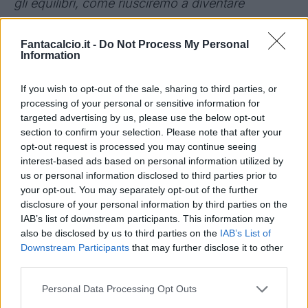
gli equilibri, come riusciremo a diventare
squadra. Perché stasera l’Inter, nel primo tempo,
ha fatto vedere di essere più squadra di noi e
Fantacalcio.it -
Do Not Process My Personal
Information
quello è un lavoro, un processo che dobbiamo
assolutamente fare, perché dobbiamo fare un
If you wish to opt-out of the sale, sharing to third parties, or
passo avanti".
processing of your personal or sensitive information for
targeted advertising by us, please use the below opt-out
section to confirm your selection. Please note that after your
opt-out request is processed you may continue seeing
interest-based ads based on personal information utilized by
us or personal information disclosed to third parties prior to
your opt-out. You may separately opt-out of the further
Inter, Chivu: "Portiere? Per
disclosure of your personal information by third parties on the
IAB’s list of downstream participants. This information may
me non esistono titolari.
also be disclosed by us to third parties on the
IAB’s List of
Downstream Participants
that may further disclose it to other
Contento di Diouf"
third parties.
Personal Data Processing Opt Outs