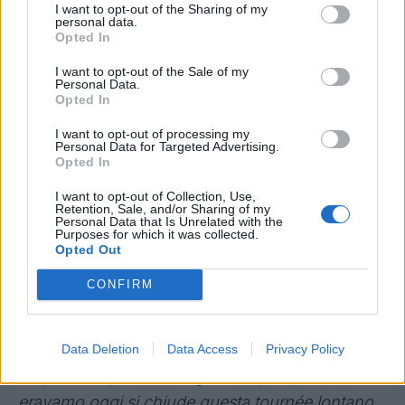
I want to opt-out of the Sharing of my
personal data.
Opted In
I want to opt-out of the Sale of my
Personal Data.
Opted In
I want to opt-out of processing my
Personal Data for Targeted Advertising.
Opted In
L'Inter supera 2-1 la Juventus nell'amichevole di
I want to opt-out of Collection, Use,
Retention, Sale, and/or Sharing of my
Perth, decisivi di gol di Dimarco e Diouf. Nel post
Personal Data that Is Unrelated with the
Purposes for which it was collected.
gara mister C
hivu commenta la partita,
Opted Out
soprattutto l'alternanza tra i pali
tra Provedel,
CONFIRM
partito titolare, e Josep Martinez.
Inter, il commento di Chivu post partita
Data Deletion
Data Access
Privacy Policy
"Si può sempre fare meglio, ma per quello che
eravamo oggi si chiude questa tournée lontano